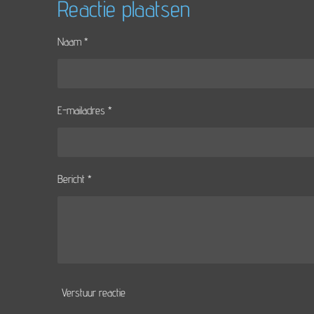
e
l
r
Reactie plaatsen
n
e
Naam *
E-mailadres *
Bericht *
Verstuur reactie