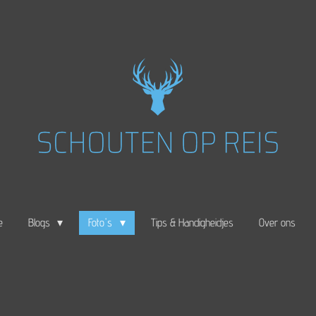
e
Blogs
Foto's
Tips & Handigheidjes
Over ons