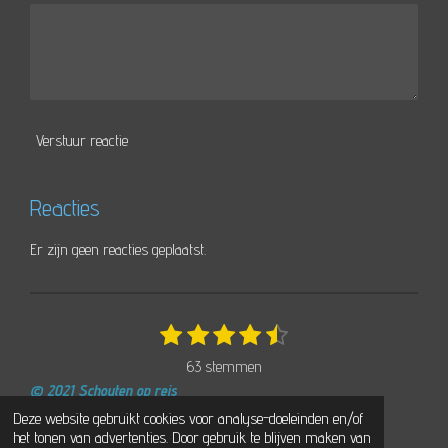
Verstuur reactie
Reacties
Er zijn geen reacties geplaatst.
1
2
3
4
5
S
R
t
s
s
s
s
s
a
63 stemmen
e
t
t
t
t
t
t
m
© 2021 Schouten op reis
e
e
e
e
e
i
m
Powered by
JouwWeb
Deze website gebruikt cookies voor analyse-doeleinden en/of
r
r
r
r
r
e
n
het tonen van advertenties. Door gebruik te blijven maken van
n