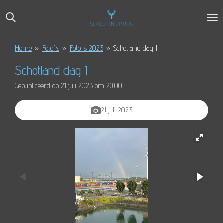
Ga
direct
naar
de
Home
»
Foto's
»
Foto's 2023
»
Schotland dag 1
hoofdinhoud
Schotland dag 1
Gepubliceerd op 21 juli 2023 om 20:00
21 juli 2023