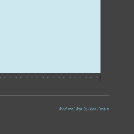
Weekend Wijk bij Duurstede
»