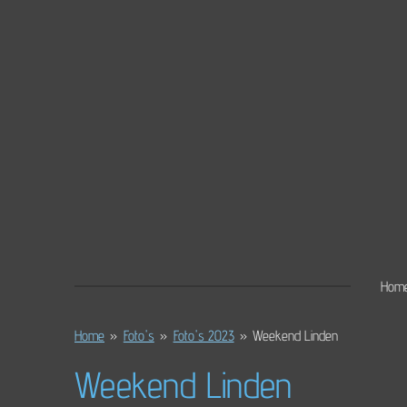
Ga
direct
naar
de
hoofdinhoud
Hom
Home
»
Foto's
»
Foto's 2023
»
Weekend Linden
Weekend Linden