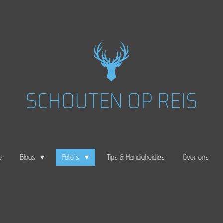
e
Blogs
Foto's
Tips & Handigheidjes
Over ons