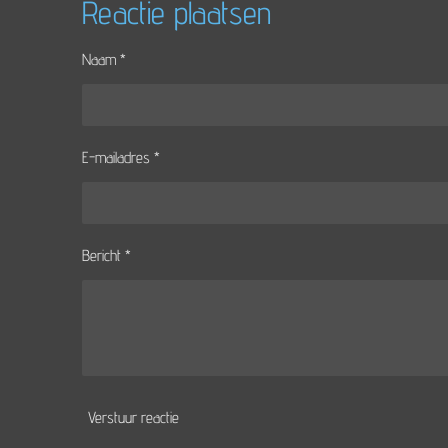
e
l
r
Reactie plaatsen
n
e
Naam *
E-mailadres *
Bericht *
Verstuur reactie