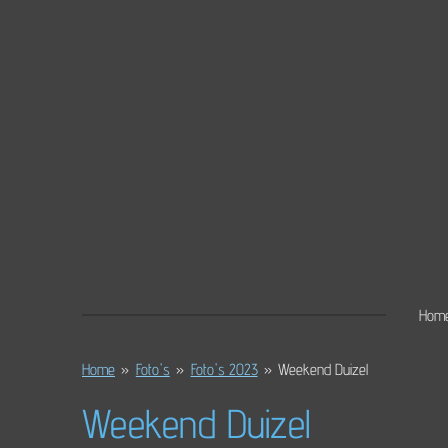
Ga
direct
naar
de
hoofdinhoud
Hom
Home
»
Foto's
»
Foto's 2023
»
Weekend Duizel
Weekend Duizel