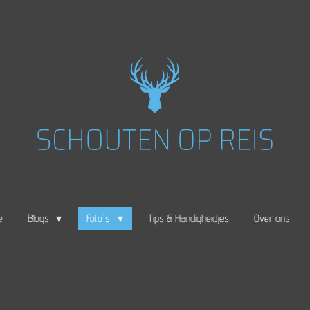
e
Blogs
Foto's
Tips & Handigheidjes
Over ons