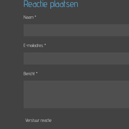
e
l
r
Reactie plaatsen
n
e
Naam *
E-mailadres *
Bericht *
Verstuur reactie