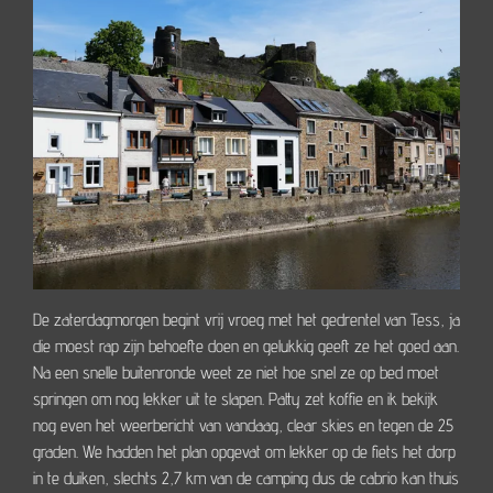
De zaterdagmorgen begint vrij vroeg met het gedrentel van Tess, ja
die moest rap zijn behoefte doen en gelukkig geeft ze het goed aan.
Na een snelle buitenronde weet ze niet hoe snel ze op bed moet
springen om nog lekker uit te slapen. Patty zet koffie en ik bekijk
nog even het weerbericht van vandaag, clear skies en tegen de 25
graden. We hadden het plan opgevat om lekker op de fiets het dorp
in te duiken, slechts 2,7 km van de camping dus de cabrio kan thuis