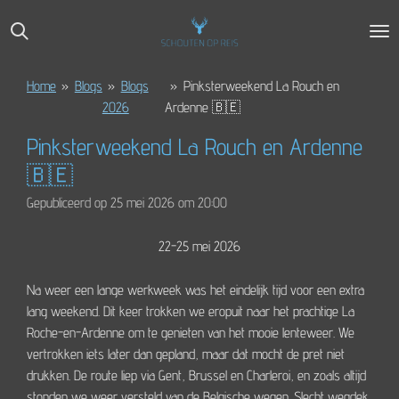
Ga
direct
naar
de
Home
»
Blogs
»
Blogs
»
Pinksterweekend La Rouch en
hoofdinhoud
2026
Ardenne 🇧🇪
Pinksterweekend La Rouch en Ardenne
🇧🇪
Gepubliceerd op 25 mei 2026 om 20:00
22-25 mei 2026
Na weer een lange werkweek was het eindelijk tijd voor een extra
lang weekend. Dit keer trokken we eropuit naar het prachtige
La
Roche-en-Ardenne
om te genieten van het mooie lenteweer. We
vertrokken iets later dan gepland, maar dat mocht de pret niet
drukken. De route liep via Gent, Brussel en Charleroi, en zoals altijd
stonden we weer versteld van de Belgische wegen. Slecht wegdek,