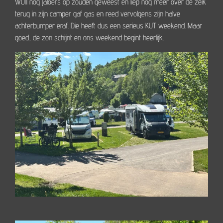
WOII nog jaloers op zouden geweest en liep nog meer over de zeik
terug in zijn camper gaf gas en reed vervolgens zijn halve
achterbumper eraf. Die heeft dus een serieus KUT weekend. Maar
goed, de zon schijnt en ons weekend begint heerlijk.