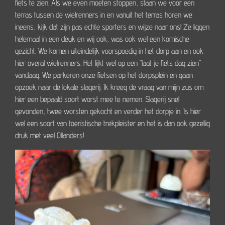
fiets te zien. Als we even moeten stoppen, staan we voor een
terras tussen de wielrenners in en vanuit het terras horen we
ineens, kijk dat zijn pas echte sporters en wijze naar ons! Ze liggen
helemaal in een deuk en wij ook, was ook wel een komische
gezicht. We komen uiteindelijk voorspoedig in het dorp aan en ook
hier overal wielrenners. Het lijkt wel op een "laat je fiets dag zien"
vandaag. We parkeren onze fietsen op het dorpsplein en gaan
opzoek naar de lokale slagerij. Ik kreeg de vraag van mijn zus om
hier een bepaald soort worst mee te nemen. Slagerij snel
gevonden, twee worsten gekocht en verder het dorpje in. Is hier
wel een soort van toeristische trekpleister en het is dan ook gezellig
druk met veel Ollanders!