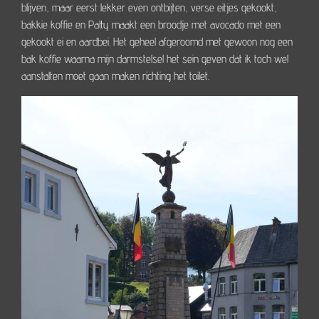
blijven, maar eerst lekker even ontbijten, verse eitjes gekookt,
bakkie koffie en Patty maakt een broodje met avocado met een
gekookt ei en aardbei. Het geheel afgeroomd met gewoon nog een
bak koffie waarna mijn darmstelsel het sein geven dat ik toch wel
aanstalten moet gaan maken richting het toilet.