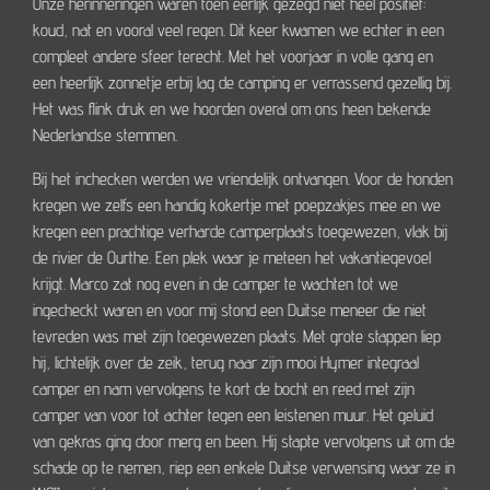
Onze herinneringen waren toen eerlijk gezegd niet heel positief:
koud, nat en vooral veel regen. Dit keer kwamen we echter in een
compleet andere sfeer terecht. Met het voorjaar in volle gang en
een heerlijk zonnetje erbij lag de camping er verrassend gezellig bij.
Het was flink druk en we hoorden overal om ons heen bekende
Nederlandse stemmen.
Bij het inchecken werden we vriendelijk ontvangen. Voor de honden
kregen we zelfs een handig kokertje met poepzakjes mee en we
kregen een prachtige verharde camperplaats toegewezen, vlak bij
de rivier de Ourthe. Een plek waar je meteen het vakantiegevoel
krijgt. Marco zat nog even in de camper te wachten tot we
ingecheckt waren en voor mij stond een Duitse meneer die niet
tevreden was met zijn toegewezen plaats. Met grote stappen liep
hij, lichtelijk over de zeik, terug naar zijn mooi Hymer integraal
camper en nam vervolgens te kort de bocht en reed met zijn
camper van voor tot achter tegen een leistenen muur. Het geluid
van gekras ging door merg en been. Hij stapte vervolgens uit om de
schade op te nemen, riep een enkele Duitse verwensing waar ze in