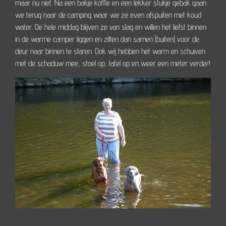
maar nu niet. Na een bakje koffie en een lekker stukje gebak gaan
we terug naar de camping waar we ze even afspuiten met koud
water. De hele middag blijven ze van slag en willen het liefst binnen
in de warme camper liggen en zitten dan samen (buiten) voor de
deur naar binnen te staren. Ook wij hebben het warm en schuiven
met de schaduw mee, stoel op, tafel op en weer een meter verder!