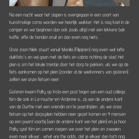
Na een nacht waar het slapen is overgegaan in een soort van
kunstmatige coma worden we heerlijk wakker. Het is nog koel in de
camper en we beginnen dan ook zoals altijd met een lekkere bak
koffie, effe de honden eruit en dan even nog niets.
Onze zoon Niek stuurt vanuit Manilla (Filipijnen) nog even wat laffe
duikfoto's en wij gaan met de fiets en cabrio richting de stad. Het
plan is om het lokale treintje door het dorp te pakken, als we op de
fiets aankomen op het plein (zonder al de wielrenners van gisteren)
zetten we onze fietsen neer.
Gisteren kwam Patty op Insta een post tegen van een oud collega
Kim die ook in La-rouche-en-Ardenne is, zij aan de andere kant
van de Ourthe met een vriendin om te paardrijden, als we onze
fietsen op het dorpsplein hebben neer gezet komen en 4 mensen
op een paard voorbij (aan de andere kant van het plein) en ja hoor
Patty spot Kim en samen roepen we over het plein en zwaaien
even naar elkaar, what are the odds, dat je elkaar dan toch nog