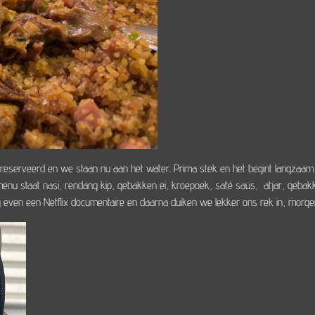
serveerd en we staan nu aan het water. Prima stek en het begint langzaam 
 menu staat nasi, rendang kip, gebakken ei, kroepoek, saté saus, atjar, gebak
even een Netflix documentaire en daarna duiken we lekker ons rek in, morgen