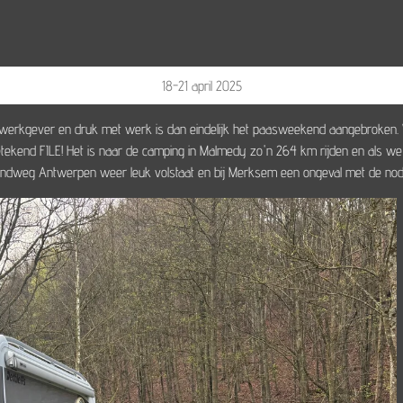
18-21 april 2025
we werkgever en druk met werk is dan eindelijk het paasweekend aangebroke
tekend FILE! Het is naar de camping in Malmedy zo'n 264 km rijden en als we 
ondweg Antwerpen weer leuk volstaat en bij Merksem een ongeval met de nodi