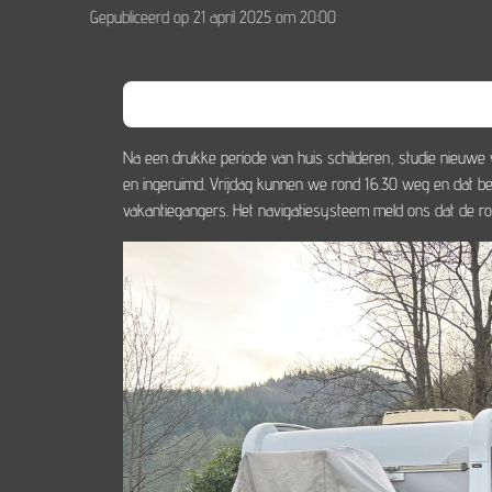
Gepubliceerd op 21 april 2025 om 20:00
Na een drukke periode van huis schilderen, studie nieu
en ingeruimd. Vrijdag kunnen we rond 16.30 weg en dat be
vakantiegangers. Het navigatiesysteem meld ons dat de r