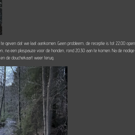
e geven dat we laat aankomen. Geen probleem, de receptie is tot 22.00 open
 na een plaspauze voor de honden, rond 20.30 aan te komen. Na de nodige f
en en de douchekaart weer terug.