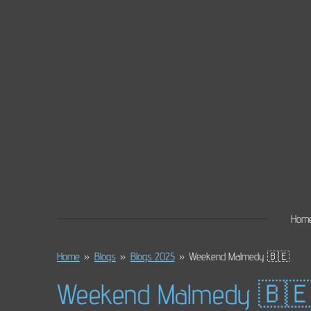
Ga
direct
naar
de
hoofdinhoud
Hom
Home
»
Blogs
»
Blogs 2025
»
Weekend Malmedy 🇧🇪
Weekend Malmedy 🇧