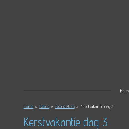
Ga
direct
naar
de
hoofdinhoud
Hom
Home
»
Foto's
»
Foto's 2025
»
Kerstvakantie dag 3
Kerstvakantie dag 3