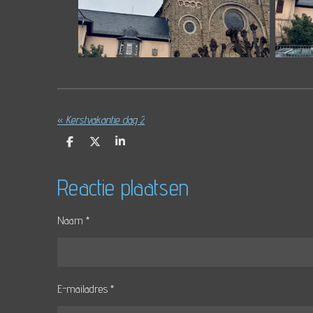
«
Kerstvakantie dag 2
D
D
S
e
e
h
l
e
a
e
l
r
Reactie plaatsen
n
e
Naam *
E-mailadres *