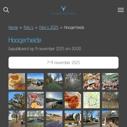
Ga
direct
naar
de
Home
»
Foto's
»
Foto's 2025
»
Hoogerheide
hoofdinhoud
Hoogerheide
Gepubliceerd op 9 november 2025 om 20:00
7-9 november 2025