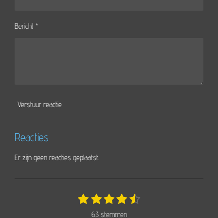
Bericht *
Verstuur reactie
Reacties
Er zijn geen reacties geplaatst.
1
2
3
4
5
S
R
t
s
s
s
s
s
a
63 stemmen
e