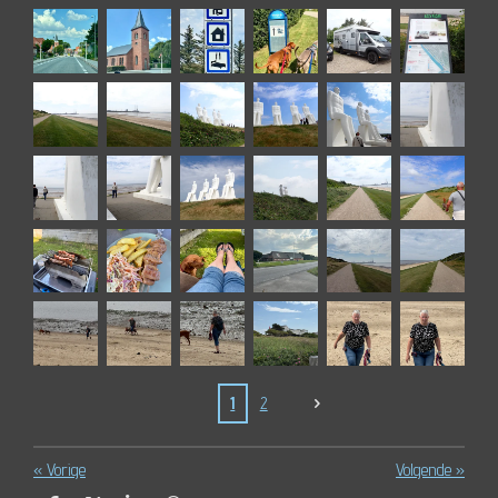
1
2
«
Vorige
Volgende
»