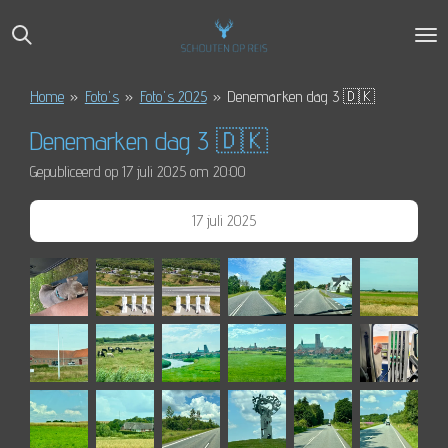
Ga
direct
naar
de
Home
»
Foto's
»
Foto's 2025
»
Denemarken dag 3 🇩🇰
hoofdinhoud
Denemarken dag 3 🇩🇰
Gepubliceerd op 17 juli 2025 om 20:00
17 juli 2025