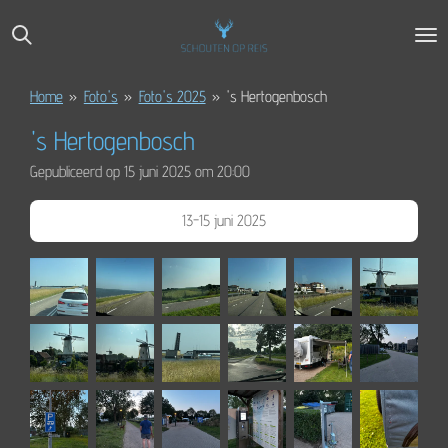
Ga
direct
naar
de
Home
»
Foto's
»
Foto's 2025
»
's Hertogenbosch
hoofdinhoud
's Hertogenbosch
Gepubliceerd op 15 juni 2025 om 20:00
13-15 juni 2025