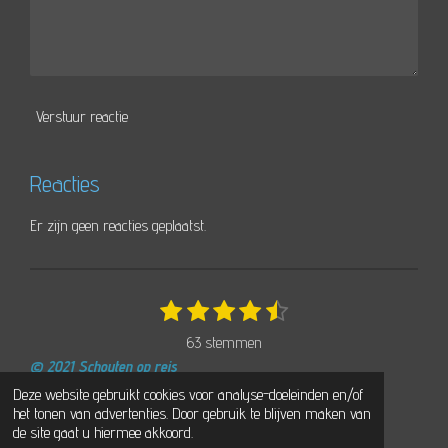
Verstuur reactie
Reacties
Er zijn geen reacties geplaatst.
1
2
3
4
5
S
R
t
s
s
s
s
s
a
63 stemmen
e
t
t
t
t
t
t
m
© 2021 Schouten op reis
e
e
e
e
e
i
m
Powered by
JouwWeb
Deze website gebruikt cookies voor analyse-doeleinden en/of
r
r
r
r
r
e
n
het tonen van advertenties. Door gebruik te blijven maken van
n
r
r
r
r
g
de site gaat u hiermee akkoord.