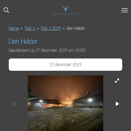
Ga
direct
naar
de
Home
»
Foto's
»
Foto's 2024
»
Den Helder
hoofdinhoud
Den Helder
Gepubliceerd op 27 december 2024 om 20:00
27 december 2024