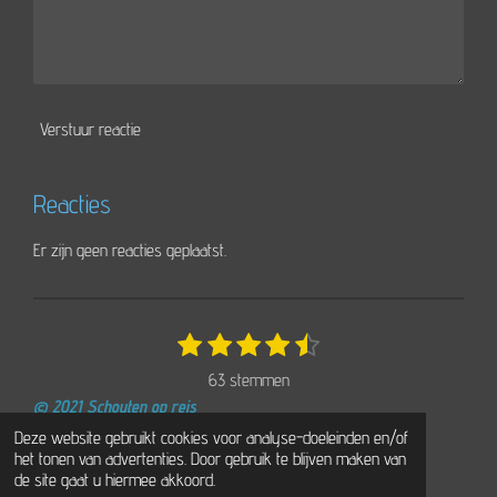
Verstuur reactie
Reacties
Er zijn geen reacties geplaatst.
1
2
3
4
5
S
R
t
s
s
s
s
s
a
63 stemmen
e
t
t
t
t
t
t
m
© 2021 Schouten op reis
e
e
e
e
e
i
m
Powered by
JouwWeb
Deze website gebruikt cookies voor analyse-doeleinden en/of
r
r
r
r
r
e
n
het tonen van advertenties. Door gebruik te blijven maken van
n
r
r
r
r
g
de site gaat u hiermee akkoord.