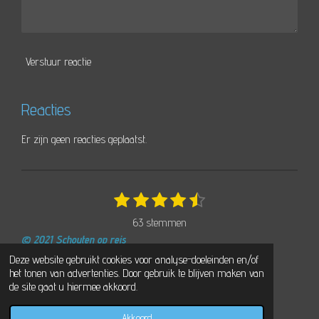
Verstuur reactie
Reacties
Er zijn geen reacties geplaatst.
1
2
3
4
5
S
R
t
s
s
s
s
s
a
63 stemmen
e
t
t
t
t
t
t
m
© 2021 Schouten op reis
e
e
e
e
e
i
m
Powered by
JouwWeb
Deze website gebruikt cookies voor analyse-doeleinden en/of
r
r
r
r
r
e
n
het tonen van advertenties. Door gebruik te blijven maken van
n
r
r
r
r
g
de site gaat u hiermee akkoord.
e
e
e
e
:
Akkoord