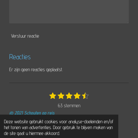
Verstuur reactie
Reacties
Er zijn geen reacties geplaatst.
1
2
3
4
5
S
R
t
s
s
s
s
s
a
63 stemmen
e
t
t
t
t
t
t
m
© 2021 Schouten op reis
e
e
e
e
e
i
m
Powered by
JouwWeb
Deze website gebruikt cookies voor analyse-doeleinden en/of
r
r
r
r
r
e
n
het tonen van advertenties. Door gebruik te blijven maken van
n
r
r
r
r
g
de site gaat u hiermee akkoord.