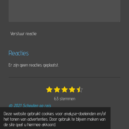
Verstuur reactie
Reacties
Er zijn geen reacties geplaatst.
1
2
3
4
5
S
R
t
s
s
s
s
s
a
63 stemmen
e
t
t
t
t
t
t
m
© 2021 Schouten op reis
e
e
e
e
e
i
m
Powered by
JouwWeb
Deze website gebruikt cookies voor analyse-doeleinden en/of
r
r
r
r
r
e
n
het tonen van advertenties. Door gebruik te blijven maken van
n
r
r
r
r
g
de site gaat u hiermee akkoord.