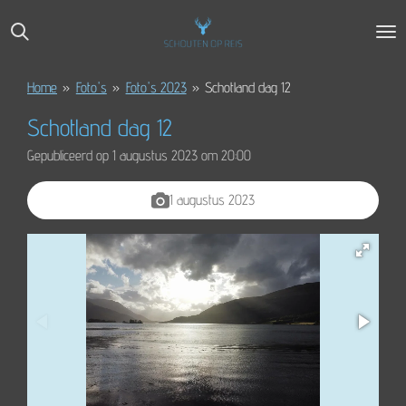
Ga
direct
naar
de
Home
»
Foto's
»
Foto's 2023
»
Schotland dag 12
hoofdinhoud
Schotland dag 12
Gepubliceerd op 1 augustus 2023 om 20:00
1 augustus 2023