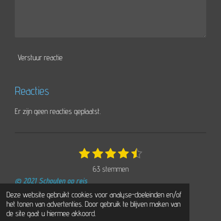
Verstuur reactie
Reacties
Er zijn geen reacties geplaatst.
1
2
3
4
5
S
R
t
s
s
s
s
s
a
63 stemmen
e
t
t
t
t
t
t
m
© 2021 Schouten op reis
e
e
e
e
e
i
m
Powered by
JouwWeb
Deze website gebruikt cookies voor analyse-doeleinden en/of
r
r
r
r
r
e
n
het tonen van advertenties. Door gebruik te blijven maken van
n
r
r
r
r
g
de site gaat u hiermee akkoord.