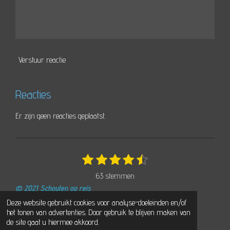
Verstuur reactie
Reacties
Er zijn geen reacties geplaatst.
1
2
3
4
5
S
R
t
s
s
s
s
s
a
63 stemmen
e
t
t
t
t
t
t
m
© 2021 Schouten op reis
e
e
e
e
e
i
m
Powered by
JouwWeb
Deze website gebruikt cookies voor analyse-doeleinden en/of
r
r
r
r
r
e
n
het tonen van advertenties. Door gebruik te blijven maken van
n
r
r
r
r
g
de site gaat u hiermee akkoord.