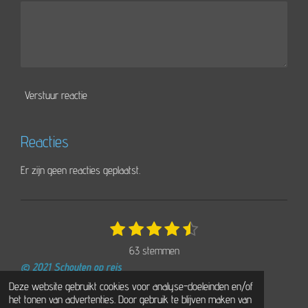
Verstuur reactie
Reacties
Er zijn geen reacties geplaatst.
1
2
3
4
5
S
R
t
s
s
s
s
s
a
63 stemmen
e
t
t
t
t
t
t
m
© 2021 Schouten op reis
e
e
e
e
e
i
m
Powered by
JouwWeb
Deze website gebruikt cookies voor analyse-doeleinden en/of
r
r
r
r
r
e
n
het tonen van advertenties. Door gebruik te blijven maken van
n