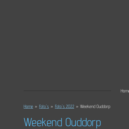
Ga
direct
naar
de
hoofdinhoud
Hom
Home
»
Foto's
»
Foto's 2022
»
Weekend Ouddorp
Weekend Ouddorp