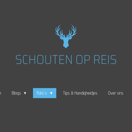
e
Blogs
Foto's
Tips & Handigheidjes
Over ons