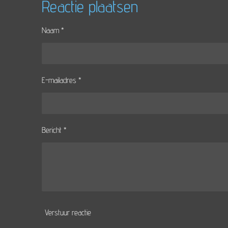
e
l
r
Reactie plaatsen
n
e
Naam *
E-mailadres *
Bericht *
Verstuur reactie