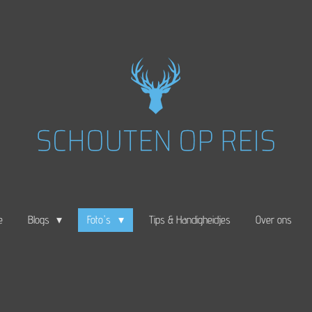
e
Blogs
Foto's
Tips & Handigheidjes
Over ons