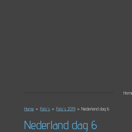
Ga
direct
naar
de
hoofdinhoud
Hom
Home
»
Foto's
»
Foto's 2019
»
Nederland dag 6
Nederland dag 6