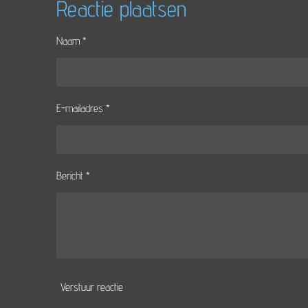
e
l
r
Reactie plaatsen
n
e
Naam *
E-mailadres *
Bericht *
Verstuur reactie