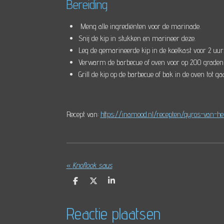
Bereiding
Meng alle ingrediënten voor de marinade.
Snij de kip in stukken en marineer deze.
Leg de gemarineerde kip in de koelkast voor 2 uur
Verwarm de barbecue of oven voor op 200 graden 
Grill de kip op de barbecue of bak in de oven tot ga
Recept van:
https://inamood.nl/recepten/gyros-van-het
«
Knoflook saus
D
D
S
e
e
h
l
e
a
e
l
r
Reactie plaatsen
n
e