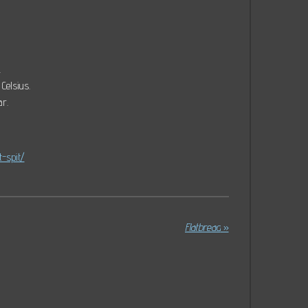
.
Celsius.
ar.
-spit/
Flatbread
»