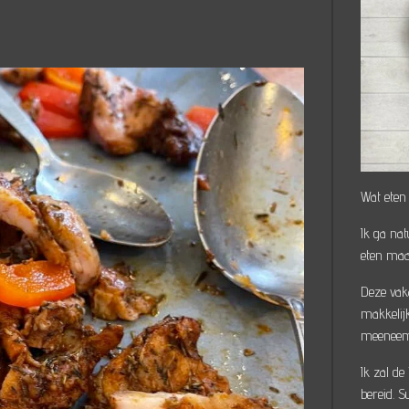
Wat eten
Ik ga nat
eten maar
Deze vak
makkelijk
meeneemt
Ik zal de
bereid. 