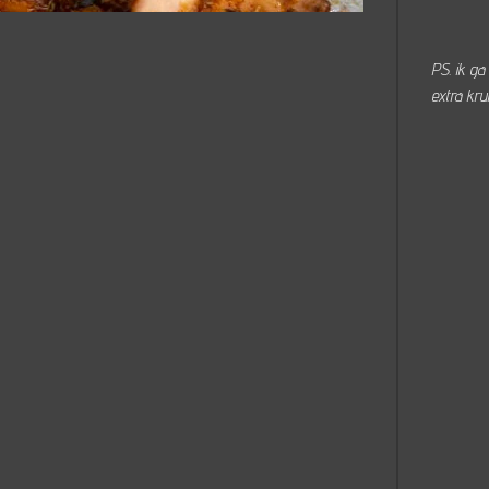
PS. ik ga
extra krui