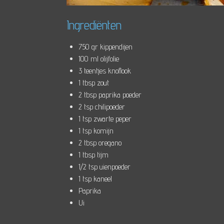
Ingrediënten
750 gr kippendijen
100 ml olijfolie
3 teentjes knoflook
1 tbsp zout
2 tbsp paprika poeder
2 tsp chilipoeder
1 tsp zwarte peper
1 tsp komijn
2 tbsp oregano
1 tbsp tijm
1/2 tsp uienpoeder
1 tsp kaneel
Paprika
Ui