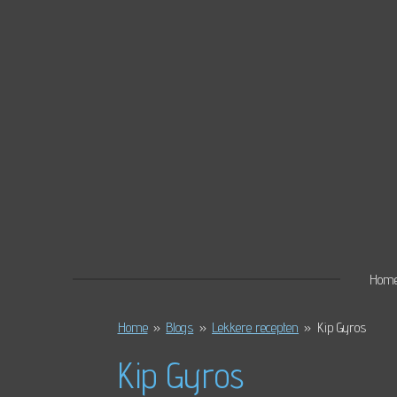
Ga
direct
naar
de
hoofdinhoud
Hom
Home
»
Blogs
»
Lekkere recepten
»
Kip Gyros
Kip Gyros