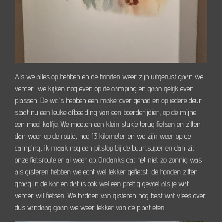
Als we alles op hebben en de honden weer zijn uitgerust gaan we
verder, we kijken nog even op de camping en gaan gelijk even
plassen. De wc's hebben een make-over gehad en op iedere deur
staat nu een leuke afbeelding van een boerderijdier, op de mijne
een mooi kalfje. We moeten een klein stukje terug fietsen en zitten
dan weer op de route, nog 13 kilometer en we zijn weer op de
camping, ik maak nog een pitstop bij de buurtsuper en dan zit
onze fietsroute er al weer op. Ondanks dat het niet zo zonnig was
als gisteren hebben we echt wel lekker gefietst, de honden zitten
graag in de kar en dat is ook wel een prettig gevoel als je wat
verder wil fietsen. We hadden van gisteren nog best wat vlees over
dus vandaag gaan we weer lekker van de plaat eten.