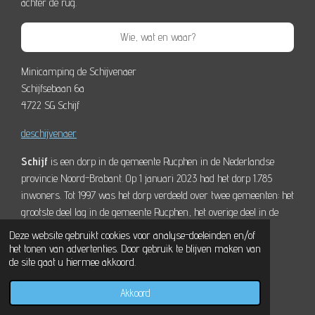
achter de rug.
Wie, wat en waar?
Minicamping de Schijvenaer
Schijfsebaan 6a
4722 SG Schijf
deschijvenaer
Schijf
is een dorp in de gemeente Rucphen in de Nederlandse
provincie Noord-Brabant. Op 1 januari 2023 had het dorp 1.785
inwoners. Tot 1997 was het dorp verdeeld over twee gemeenten: het
grootste deel lag in de gemeente Rucphen, het overige deel in de
gemeente Zundert.
Wikipedia
Deze website gebruikt cookies voor analyse-doeleinden en/of
het tonen van advertenties. Door gebruik te blijven maken van
de site gaat u hiermee akkoord.
Akkoord
E-mailadres