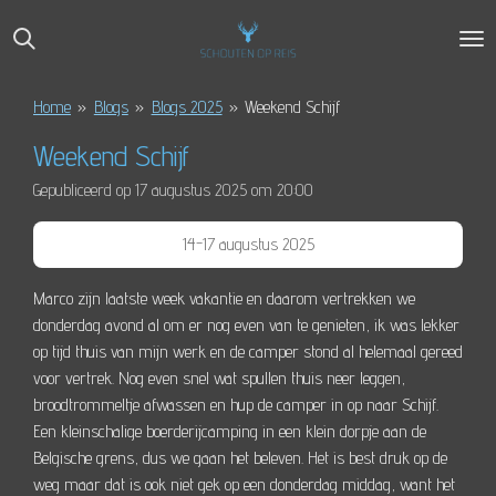
Ga
direct
naar
de
Home
»
Blogs
»
Blogs 2025
»
Weekend Schijf
hoofdinhoud
Weekend Schijf
Gepubliceerd op 17 augustus 2025 om 20:00
14-17 augustus 2025
Marco zijn laatste week vakantie en daarom vertrekken we
donderdag avond al om er nog even van te genieten, ik was lekker
op tijd thuis van mijn werk en de camper stond al helemaal gereed
voor vertrek. Nog even snel wat spullen thuis neer leggen,
broodtrommeltje afwassen en hup de camper in op naar Schijf.
Een kleinschalige boerderijcamping in een klein dorpje aan de
Belgische grens, dus we gaan het beleven. Het is best druk op de
weg maar dat is ook niet gek op een donderdag middag, want het