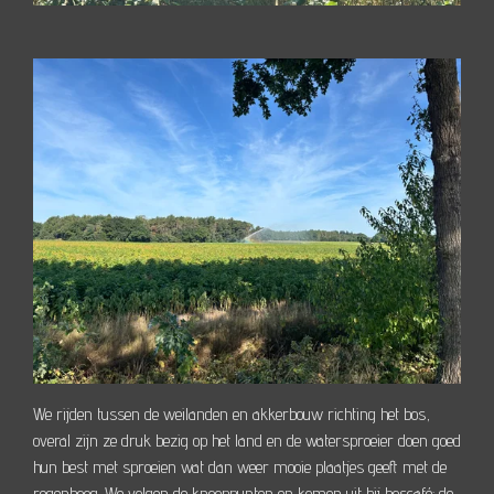
We rijden tussen de weilanden en akkerbouw richting het bos,
overal zijn ze druk bezig op het land en de watersproeier doen goed
hun best met sproeien wat dan weer mooie plaatjes geeft met de
regenboog. We volgen de knooppunten en komen uit bij boscafé; de