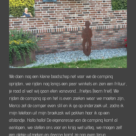
We doen nog een kleine boodschap net voor we de camping
oprijden, we rijden nog langs een paar winkels en zien een frituur,
je raad al wat wij gaan eten vanavond......frietjes (team friet). We
rijden de camping op en het is even zoeken waar we moeten zijn,
Marco zet de camper even stil en ik ga op onderzoek uit, zodra ik
mijn telefoon uit mijn broekzak wil pakken hoor ik op een
afstandje.. Hallo hallo! De eigenaresse van de camping komt al
aanlopen, we stellen ons voor en krijg wat uitleg, we mogen zelf
een plekje uitzoeken en daarna komt ze nog even terug.