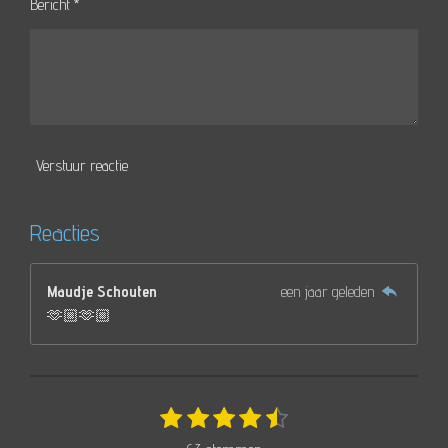
Bericht *
Verstuur reactie
Reacties
Maudje Schouten
een jaar geleden
🫶🏼🫶🏼
1
2
3
4
5
S
R
t
s
s
s
s
s
a