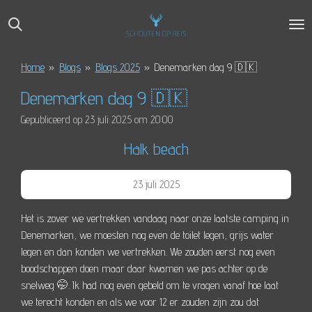
Ga
direct
naar
de
Home
»
Blogs
»
Blogs 2025
»
Denemarken dag 9 🇩🇰
hoofdinhoud
Denemarken dag 9 🇩🇰
Gepubliceerd op 23 juli 2025 om 20:00
Halk beach
23 juli 2025
Het is zover we vertrekken vandaag naar onze laatste camping in
Denemarken, we moesten nog even de toilet legen, grijs water
legen en dan konden we vertrekken. We zouden eerst nog even
boodschappen doen maar daar kwamen we pas achter op de
snelweg 🤭. Ik had nog even gebeld om te vragen vanaf hoe laat
we terecht konden en als we voor 12 er zouden zijn zou dat