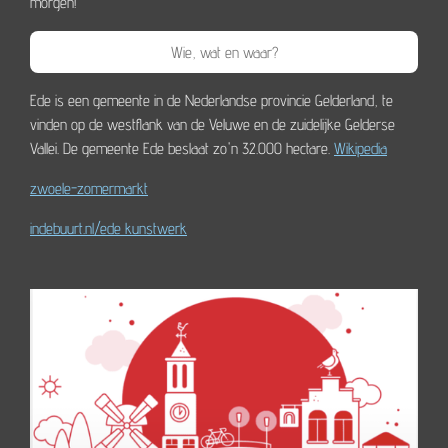
morgen!
Wie, wat en waar?
Ede is een gemeente in de Nederlandse provincie Gelderland, te
vinden op de westflank van de Veluwe en de zuidelijke Gelderse
Vallei. De gemeente Ede beslaat zo'n 32.000 hectare.
Wikipedia
zwoele-zomermarkt
indebuurt.nl/ede kunstwerk