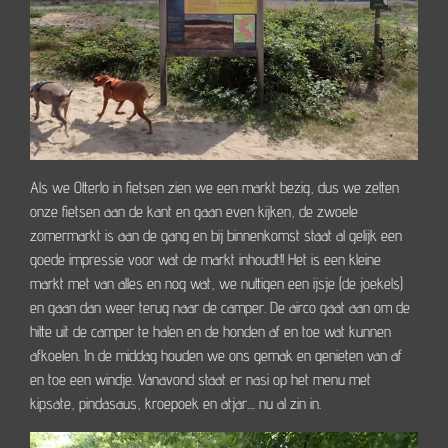
Als we Otterlo in fietsen zien we een markt bezig, dus we zetten
onze fietsen aan de kant en gaan even kijken, de zwoele
zomermarkt is aan de gang en bij binnenkomst staat al gelijk een
goede impressie voor wat de markt inhoudt!! Het is een kleine
markt met van alles en nog wat, we nuttigen een ijsje (de joekels)
en gaan dan weer terug naar de camper. De airco gaat aan om de
hitte uit de camper te halen en de honden af en toe wat kunnen
afkoelen. In de middag houden we ons gemak en genieten van af
en toe een windje. Vanavond staat er nasi op het menu met
kipsate, pindasaus, kroepoek en atjar.... nu al zin in.