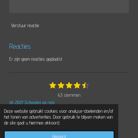
Verstuur reactie
Reacties
Er zijn geen reacties geplaatst.
1
2
3
4
5
S
R
t
s
s
s
s
s
a
63 stemmen
e
t
t
t
t
t
t
m
© 2021 Schouten op reis
e
e
e
e
e
i
m
Powered by
JouwWeb
Deze website gebruikt cookies voor analyse-doeleinden en/of
r
r
r
r
r
e
n
het tonen van advertenties. Door gebruik te blijven maken van
n
r
r
r
r
g
de site gaat u hiermee akkoord.
e
e
e
e
:
n
n
n
n
Akkoord
4
E-mailadres