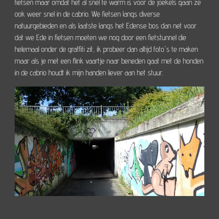
fietsen maar omdat het al snel te warm is voor de joekels gaan ze
ook weer snel in de cabrio. We fietsen langs diverse
natuurgebieden en als laatste langs het Edense bos dan net voor
dat we Ede in fietsen moeten we nog door een fietstunnel die
helemaal onder de graffiti zit, ik probeer dan altijd foto's te maken
maar als je met een flink vaartje naar beneden gaat met de honden
in de cabrio houdt ik mijn handen liever aan het stuur.