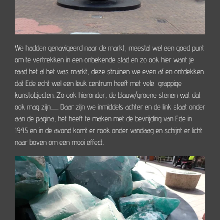
We hadden genavigeerd naar de markt, meestal wel een goed punt
om te vertrekken in een onbekende stad en zo ook hier want je
raad het al het was markt, deze struinen we even af en ontdekken
dat Ede echt wel een leuk centrum heeft met vele grappige
kunstobjecten. Zo ook hieronder, de blauw/groene stenen wat dat
ook mag zijn........ Daar zijn we inmiddels achter en de link staat onder
aan de pagina, het heeft te maken met de bevrijding van Ede in
1945 en in de avond komt er rook onder vandaag en schijnt er licht
naar boven om een mooi effect.