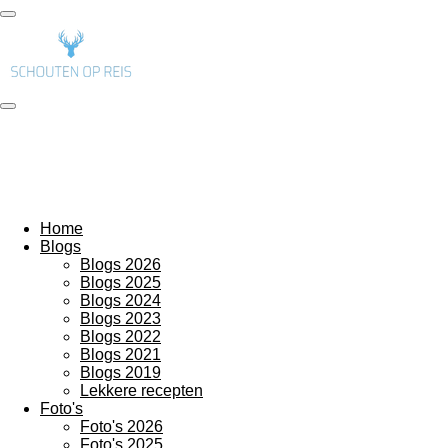
Ga
direct
naar
de
hoofdinhoud
Home
Blogs
Blogs 2026
Blogs 2025
Blogs 2024
Blogs 2023
Blogs 2022
Blogs 2021
Blogs 2019
Lekkere recepten
Foto's
Foto's 2026
Foto's 2025