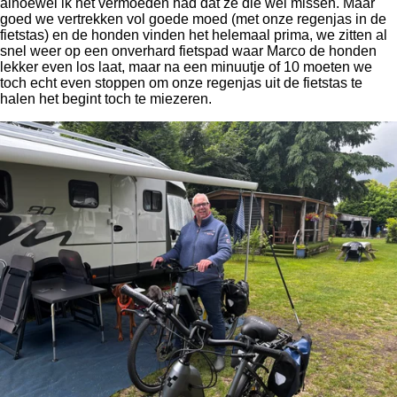
alhoewel ik het vermoeden had dat ze die wel missen. Maar
goed we vertrekken vol goede moed (met onze regenjas in de
fietstas) en de honden vinden het helemaal prima, we zitten al
snel weer op een onverhard fietspad waar Marco de honden
lekker even los laat, maar na een minuutje of 10 moeten we
toch echt even stoppen om onze regenjas uit de fietstas te
halen het begint toch te miezeren.