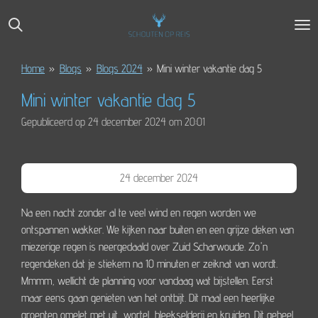
Ga
direct
naar
de
Home
»
Blogs
»
Blogs 2024
»
Mini winter vakantie dag 5
hoofdinhoud
Mini winter vakantie dag 5
Gepubliceerd op 24 december 2024 om 20:01
24 december 2024
Na een nacht zonder al te veel wind en regen worden we
ontspannen wakker. We kijken naar buiten en een grijze deken van
miezerige regen is neergedaald over Zuid Scharwoude. Zo'n
regendeken dat je stiekem na 10 minuten er zeiknat van wordt.
Mmmm, wellicht de planning voor vandaag wat bijstellen. Eerst
maar eens gaan genieten van het ontbijt. Dit maal een heerlijke
groenten omelet met uit, wortel, bleekselderij en kruiden. Dit geheel