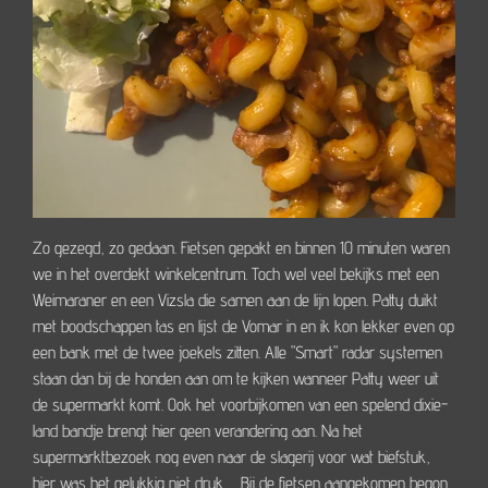
Zo gezegd, zo gedaan. Fietsen gepakt en binnen 10 minuten waren
we in het overdekt winkelcentrum. Toch wel veel bekijks met een
Weimaraner en een Vizsla die samen aan de lijn lopen. Patty duikt
met boodschappen tas en lijst de Vomar in en ik kon lekker even op
een bank met de twee joekels zitten. Alle "Smart" radar systemen
staan dan bij de honden aan om te kijken wanneer Patty weer uit
de supermarkt komt. Ook het voorbijkomen van een spelend dixie-
land bandje brengt hier geen verandering aan. Na het
supermarktbezoek nog even naar de slagerij voor wat biefstuk,
hier was het gelukkig niet druk...... Bij de fietsen aangekomen begon