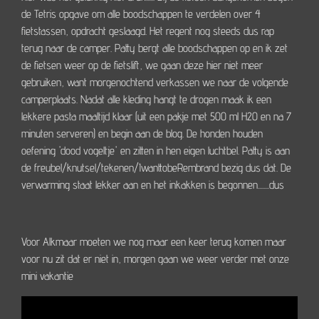
de Tetris opgave om alle boodschappen te verdelen over 4
fietstassen, opdracht geslaagd. Het regent nog steeds dus rap
terug naar de camper. Patty bergt alle boodschappen op en ik zet
de fietsen weer op de fietslift, we gaan deze hier niet meer
gebruiken, want morgenochtend verkassen we naar de volgende
camperplaats. Nadat alle kleding hangt te drogen maak ik een
lekkere pasta maaltijd klaar (uit een pakje met 500 ml H2O en na 7
minuten serveren) en begin aan de blog. De honden houden
oefening 'dood vogeltje' en zitten in hen eigen luchtbel. Patty is aan
de freubel/knutsel/tekenen/IwanttobeRembrand bezig dus dat. De
verwarming staat lekker aan en het inkakken is begonnen........dus
Voor Alkmaar moeten we nog maar een keer terug komen maar
voor nu zit dat er niet in, morgen gaan we weer verder met onze
mini vakantie