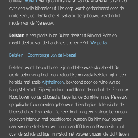
drukke
Cochem
. Het ligt op linkeroever van de Moezel en strekt zich
over een volle kilometer uit. Het dorp wordt gedomineerd door de
grote kerk, de Pfarrkirche St. Salvator die gebouwd werd in het
midden van de 19e eeuw.
Beilstein
is een plaats in de Duitse deelstaat Rijnland-Palts en
maakt deel uit van de Landkreis Cochem-Zell.
Wikipedia
Beilstein - Doornroosje van de Moezel
Beilstein wordt bepaald door zijn middeleeuwse stadsbeeld. De
dichte bebouwing heeft een natuurlijke oorzaak: Beilstein ligt in een
keteldal met steile
wijnhellingen
, bekroond door de ruïne van de
Burg Metternich. Zijn vijfhoekige burchttoren dateert uit de 12e eeuw.
Hoog boven op de St.Josephs Kegel ligt de Barokke, in de 17e eeuw
op gotische fundamenten gebouwde drieschepige Hallenkirche der
Unbeschuhten Karmeliter. De kerk heeft nog een volledig behouden
gebleven interieur met beschilderde wanden. De klim naar boven
gaat via een steile trap van meer dan 100 treden. Boven kijkt u uit
over de schilderachtige mini-stad met vakwerkhuizen die dicht tegen