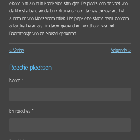
elkaar aan staan in kronkelige straatjes. De plaats aan de voet van
de kloosterberg en de burchtruïne is voor de vele bezoekers het
summum van Moezelromantiek. Het piepkleine stadje heeft daarom
al talrijke keren als filmdecor gediend en wordt ook wel het
Doornroosje van de Moezel genoemd.
«
Vorige
Volgende
»
Reactie plaatsen
Naam *
E-mailadres *