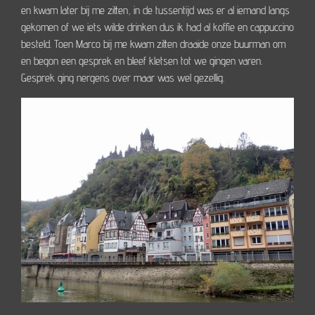
en kwam later bij me zitten, in de tussentijd was er al iemand langs
gekomen of we iets wilde drinken dus ik had al koffie en cappuccino
besteld. Toen Marco bij me kwam zitten draaide onze buurman om
en begon een gesprek en bleef kletsen tot we gingen varen.
Gesprek ging nergens over maar was wel gezellig.