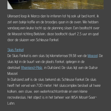
Uiteraard loop ik Marco dan te irriteren tot hij ook uit bed komt, ik
zet een bakje koffie en de broodjes gaan in de oven. We hebben
vandaag een leuke tocht op de planning staan. Een boottocht over
de Moezel richting Beilstein, deze boottocht duurt 2,5 uur en gaat
door de sluizen van Schleuse Fankel.
Sluis Fankel
De Sluis Fankel is een sluis bij kilometerraai 59.38 van de
Moezel
. De
sluis ligt in de buurt van de plaats Fankel, gelegen in de
deelstaat
Rheinland-Pfalz
, in Duitsland. De sluis ligt aan de Duitse
Moezel.
In Duitsland zelf is de sluis bekend als Schleuse Fankel. De sluis
heeft het verval van 7.00 meter. Het sluiscomplex bestaat uit twee
kolken, een stuw, een waterkrachtcentrale en een kleine
recreatiesluis. Het object is in het beheer van WSA Mosel-Saar-
Lahn.