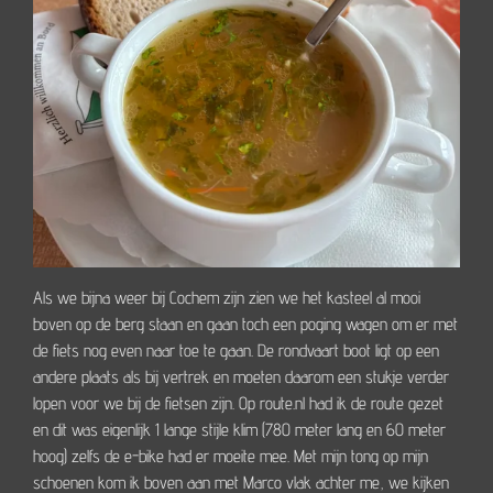
Als we bijna weer bij Cochem zijn zien we het kasteel al mooi
boven op de berg staan en gaan toch een poging wagen om er met
de fiets nog even naar toe te gaan. De rondvaart boot ligt op een
andere plaats als bij vertrek en moeten daarom een stukje verder
lopen voor we bij de fietsen zijn. Op route.nl had ik de route gezet
en dit was eigenlijk 1 lange stijle klim (780 meter lang en 60 meter
hoog) zelfs de e-bike had er moeite mee. Met mijn tong op mijn
schoenen kom ik boven aan met Marco vlak achter me, we kijken