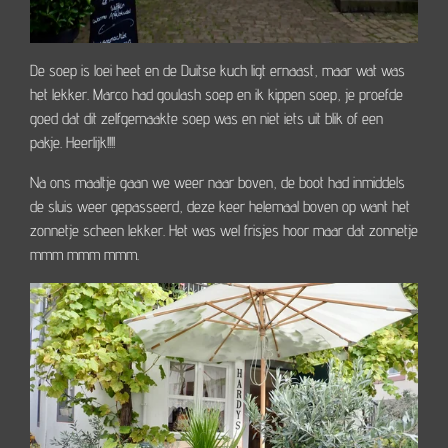
De soep is loei heet en de Duitse kuch ligt ernaast, maar wat was
het lekker. Marco had goulash soep en ik kippen soep, je proefde
goed dat dit zelfgemaakte soep was en niet iets uit blik of een
pakje. Heerlijk!!!!
Na ons maaltje gaan we weer naar boven, de boot had inmiddels
de sluis weer gepasseerd, deze keer helemaal boven op want het
zonnetje scheen lekker. Het was wel frisjes hoor maar dat zonnetje
mmm mmm mmm.