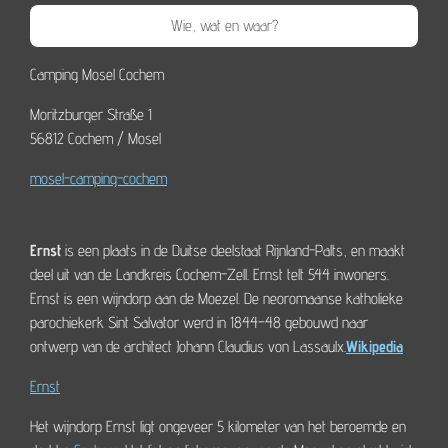
Wie, wat en waar?
Camping Mosel Cochem
Moritzburger Straße 1
56812 Cochem / Mosel
mosel-camping-cochem
Ernst
is een plaats in de Duitse deelstaat Rijnland-Palts, en maakt
deel uit van de Landkreis Cochem-Zell. Ernst telt 544 inwoners.
Ernst is een wijndorp aan de Moezel. De neoromaanse katholieke
parochiekerk Sint Salvator werd in 1844–48 gebouwd naar
ontwerp van de architect Johann Claudius von Lassaulx.
Wikipedia
Ernst
Het wijndorp Ernst ligt ongeveer 5 kilometer van het beroemde en