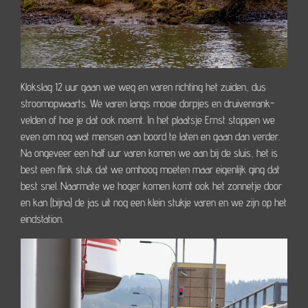
Klokslag 12 uur gaan we weg en varen richting het zuiden, dus
stroomopwaarts. We varen langs mooie dorpjes en druivenrank-
velden of hoe je dat ook noemt. In het plaatsje Ernst stoppen we
even om nog wat mensen aan boord te laten en gaan dan verder.
Na ongeveer een half uur varen komen we aan bij de sluis, het is
best een flink stuk dat we omhoog moeten maar eigenlijk ging dat
best snel. Naarmate we hoger komen komt ook het zonnetje door
en kan (bijna) de jas uit nog een klein stukje varen en we zijn op het
eindstation.