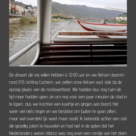
De afvaart die wij willen hebben is 12:00 uur en we fietsen daarom
rond 11:15 richting Cochem, we zetten onze fietsen vast vlak bij de
opstap plaats van de rondvaartboot. We hadden dus nog ruim de
tijd maar hadden geen zin om nog voor een paar minuten de stad in
te lopen, dus we kochten een kaartje en gingen aan boord. Het
weer viel niets tegen en we besloten om buiten te gaan zitten,
maar wel overdekt (je weet maar nooit). Ik belandde achter een stel
die gezellig zaten te keuvelen en had niet in de gaten dat het
Nederlanders waren. Marco was nog even een rondje aan het doen