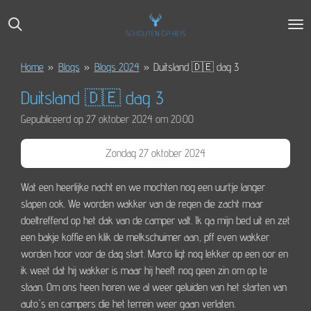
Ga
direct
naar
de
Home
»
Blogs
»
Blogs 2024
»
Duitsland 🇩🇪 dag 3
hoofdinhoud
Duitsland 🇩🇪 dag 3
Gepubliceerd op 27 oktober 2024 om 20:00
Zondag 27 oktober 2024
Wat een heerlijke nacht en we mochten nog een uurtje langer
slapen ook. We worden wakker van de regen die zacht maar
doeltreffend op het dak van de camper valt. Ik ga mijn bed uit en zet
een bakje koffie en klik de melkschuimer aan, pff even wakker
worden hoor voor de dag start. Marco ligt nog lekker op een oor en
ik weet dat hij wakker is maar hij heeft nog geen zin om op te
staan. Om ons heen horen we al weer geluiden van het starten van
auto's en campers die het terrein weer gaan verlaten.