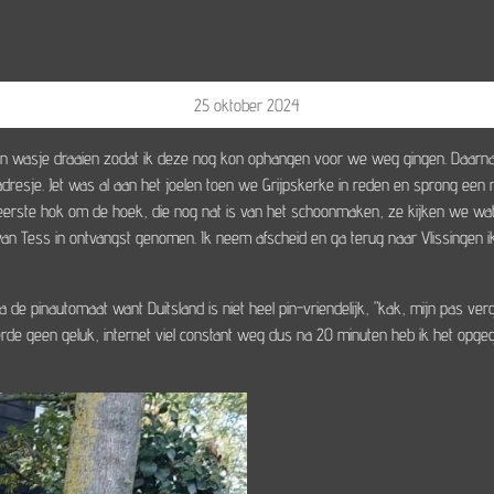
25 oktober 2024
n wasje draaien zodat ik deze nog kon ophangen voor we weg gingen. Daarn
resje. Jet was al aan het joelen toen we Grijpskerke in reden en sprong een 
erste hok om de hoek, die nog nat is van het schoonmaken, ze kijken we wat v
van Tess in ontvangst genomen. Ik neem afscheid en ga terug naar Vlissingen
de pinautomaat want Duitsland is niet heel pin-vriendelijk, "kak, mijn pas ver
beerde geen geluk, internet viel constant weg dus na 20 minuten heb ik het op