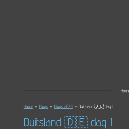
Ga
direct
naar
de
hoofdinhoud
Hom
Home
»
Blogs
»
Blogs 2024
»
Duitsland 🇩🇪 dag 1
Duitsland 🇩🇪 dag 1