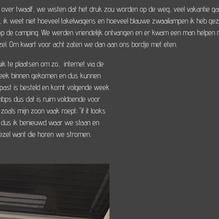
rt over twaalf, we wisten dat het druk zou worden op de weg, veel vakanti
ere, ik weet niet hoeveel takelwagens en hoeveel blauwe zwaailampen ik heb g
de camping. We werden vriendelijk ontvangen en er kwam een man helpen met 
zel. Om kwart voor acht zaten we dan aan ons bordje met eten.
ik te plaatsen om zo, internet via de
n week binnen gekomen en dus kunnen
inpast is besteld en komt volgende week
mbps dus dat is ruim voldoende voor
als mijn zoon vaak roept; "if it looks
nker dus ik benieuwd waar we staan en
oezel want die horen we stromen.