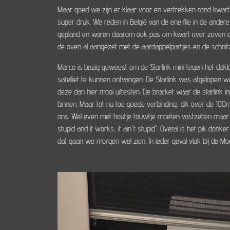
Maar goed we zijn er klaar voor en vertrekken rond kwa
super druk. We reden in België van de ene file in de and
gepland en waren daarom ook pas om kwart over zeven op 
de oven al aangezet met de aardappelpartjes en de schnit
Marco is bezig geweest om de Starlink mini tegen het daklu
satelliet te kunnen ontvangen. De Starlink was afgelope
deze dan hier mooi uittesten. De bracket waar de starlink 
binnen. Maar tot nu toe goede verbinding, dik over de 100
ons. Wel even met houtje touwtje moeten vastzetten maar zo
stupid and it works, it ain't stupid". Overal is het pik do
dat gaan we morgen wel zien. In ieder geval vlak bij de M