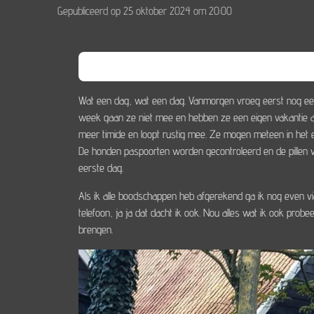
Gepubliceerd op 25 oktober 2024 om 20:00
Wat een dag, wat een dag. Vanmorgen vroeg eerst nog ee
week gaan ze niet mee en hebben ze een eigen vakantie ad
meer timide en loopt rustig mee. Ze mogen meteen in het e
De honden paspoorten worden gecontroleerd en de pillen 
eerste dag.
Als ik alle boodschappen heb afgerekend ga ik nog even via 
telefoon, ja ja dat dacht ik ook. Nou alles wat ik ook pro
brengen.