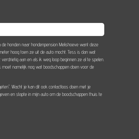
a de honden naar hondenpension Melishoeve want deze
meter hoog toen ze uit de auto mocht. Tess is dan wat
erdrietig aan en als ik weg loop beginnen ze al te spelen.
 ik moet namelijk nog wat boodschappen doen voor de
geten". Wacht je kan dit ook contactloos doen met je
gegeven en stapte in mijn auto om de boodschappen thuis te