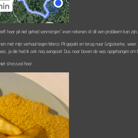
eft haar pil niet gehad vanmorgen" even rekenen of dit een probleem kan zijn..
nnen met mijn verhaal tegen Marco. Pil gepakt en terug naar Grijpskerke, weer 2
 was, ja die had ik ook nog aangezet. Dus naar boven de was opgehangen om 
et stressvol hoor.