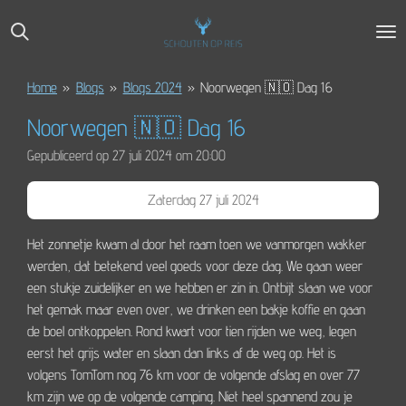
Ga
direct
naar
de
Home
»
Blogs
»
Blogs 2024
»
Noorwegen 🇳🇴 Dag 16
hoofdinhoud
Noorwegen 🇳🇴 Dag 16
Gepubliceerd op 27 juli 2024 om 20:00
Zaterdag 27 juli 2024
Het zonnetje kwam al door het raam toen we vanmorgen wakker
werden, dat betekend veel goeds voor deze dag. We gaan weer
een stukje zuidelijker en we hebben er zin in. Ontbijt slaan we voor
het gemak maar even over, we drinken een bakje koffie en gaan
de boel ontkoppelen. Rond kwart voor tien rijden we weg, legen
eerst het grijs water en slaan dan links af de weg op. Het is
volgens TomTom nog 76 km voor de volgende afslag en over 77
km zijn we op de volgende camping. Niet heel spannend zou je