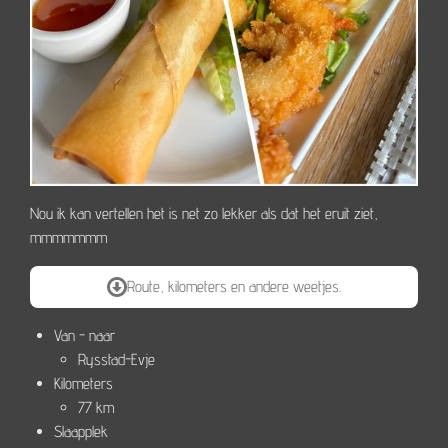
Nou ik kan vertellen het is net zo lekker als dat het eruit ziet,
mmmmmmm
Route, kilometers en andere weetjes.
Van - naar
Rysstad-Evje
Kilometers
77 km
Slaapplek