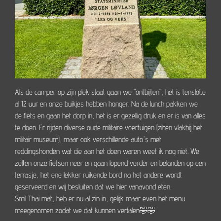
Als de camper op zijn plek staat gaan we "ontbijten", het is tenslotte
al 12 uur en onze buikjes hebben honger. Na de lunch pakken we
de fiets en gaan het dorp in, het is er gezellig druk en er is van alles
te doen. Er rijden diverse oude militaire voertuigen (zitten vlakbij het
militair museum), maar ook verschillende auto's met
reddingshonden wat die aan het doen waren weet ik nog niet. We
zetten onze fietsen neer en gaan lopend verder en belanden op een
terrasje, het ene lekker ruikende bord na het andere wordt
geserveerd en wij besluiten dat we hier vanavond eten.
Smil Thai mat, heb er nu al zin in, gelijk maar even het menu
meegenomen zodat we dat kunnen vertalen🤣🤣