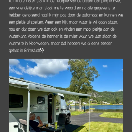
10 minuten later sta ik in de receptie van de Odden camping in Evie,
een vriendelijke man staat me te woord en na alle gegevens te
hebben genoteerd haal ik mijn pas door de automaat en kunnen we
een plekje uitzoeken. Weer een kijk maar waar je wil gaan staan,
nou en dat doen we dan ook en vinden een mooi plekje aan de
waterkant. Volgens de kenner is de rivier waar we aan staan de
warmste in Noorwegen, maar dat hebben we al eens eerder
gehad in Grimstad🥶