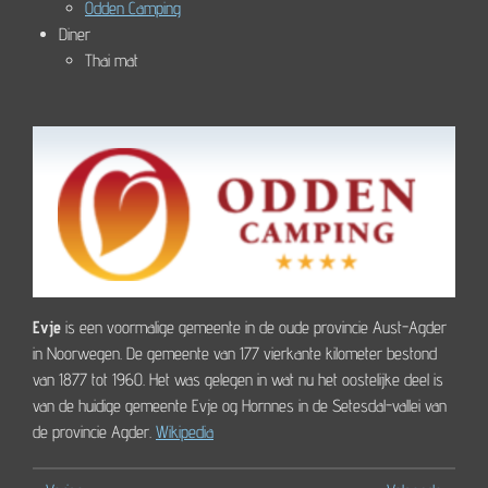
Odden Camping
Diner
Thai mat
Evje
is een voormalige gemeente in de oude provincie Aust-Agder
in Noorwegen. De gemeente van 177 vierkante kilometer bestond
van 1877 tot 1960. Het was gelegen in wat nu het oostelijke deel is
van de huidige gemeente Evje og Hornnes in de Setesdal-vallei van
de provincie Agder.
Wikipedia