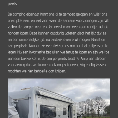
plaats.
De camping eigenaar komt ons al te gemoed gelopen en wijst ons
onze plek aan, en laat zien waar de sanitaire voorzieningen zijn. We
zetten de camper neer en dan eerst maar even een rondje met de
honden lopen. Deze kunnen dusdanig acteren alsof het lijkt dat ze,
na een onmenselijke tijd, nu eindelijk even eruit mogen. Naast de
camperplaats kunnen ze even lekker los om hun batterijtje even te
legen. Na een kwartiertje besluiten we terug te lopen en zijn we toe
aan een bakkie koffie. De camperplaats biedt 16 Amp aan stroom
voorziening dus we kunnen ook nog autogeen, Mig en Tig lassen
mochten we hier behoefte aan krijgen.