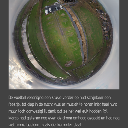
De voetbal vereniging een stukje verder op had schijnbaar een
feestje, tot diep in de nacht was er muziek te horen (niet heel hard
maar toch aanwezig) Ik denk dat ze het wel leuk hadden 😃.
Marco had gisteren nog even de drone omhoog gegooid en had nog
wat mooie beelden, zoals die hieronder staat.