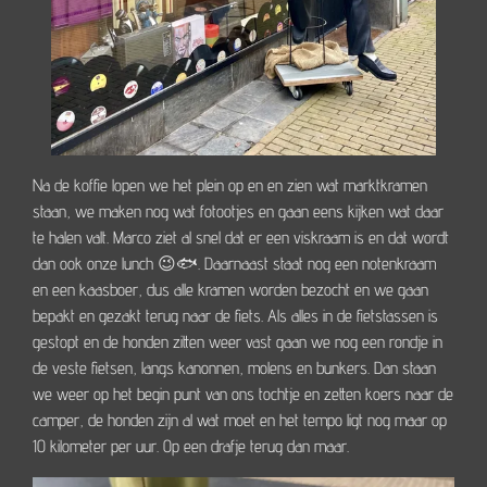
Na de koffie lopen we het plein op en en zien wat marktkramen
staan, we maken nog wat fotootjes en gaan eens kijken wat daar
te halen valt. Marco ziet al snel dat er een viskraam is en dat wordt
dan ook onze lunch 😉🐟. Daarnaast staat nog een notenkraam
en een kaasboer, dus alle kramen worden bezocht en we gaan
bepakt en gezakt terug naar de fiets. Als alles in de fietstassen is
gestopt en de honden zitten weer vast gaan we nog een rondje in
de veste fietsen, langs kanonnen, molens en bunkers. Dan staan
we weer op het begin punt van ons tochtje en zetten koers naar de
camper, de honden zijn al wat moet en het tempo ligt nog maar op
10 kilometer per uur. Op een drafje terug dan maar.