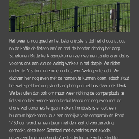
Het weer is nog goed en het belangrijkste is dat het droog is, dus
na de koffie de fietsen eraf en met de honden richting het dorp
Schelluinen. Bij de kerk aangekomen zien we een cafetaria en dat is
volgens ons een van de weinig winkels in het dorpje. We rijden
onder de A15 door en komen in bos van Avelingen terecht. We
dachten hier nog even met de honden te kunnen lopen, edoch staat
het waterpeil hier nog steeds erg hoog en het bos staat ook blank.
We besluiten dan ook om maar weer richting de camperplaats te
fietsen en hier aangekomen besluit Marco om nog even met de
drone wat opnames te gaan maken. Inmiddels is er ook een
buurman bijgekomen, dus een redelijke volle camperplaats. Rond
17:30 uur wordt er een begin met de maaltijd voorbereiding
gemaakt, deze keer Schnitzel met ovenfrites met salade,
geserveerd met een koude Amstel Radler, je kan het slechter