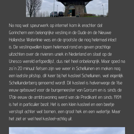
Na nog wat speurwerk op internet kom ik erachter dat
Gorinchem
een belangrijke vesting in de Oude én de Nieuwe
Hollandse Waterlinie was en de grootste die nog helemaal intact
is. De vestingwallen lopen helemaal rond en geven prachtige
uitzichten over de rivieren; uniek in Nederland en staat op de
Unesco wereld erfgoedlijst, dus niet heel onbelangrijk. Maar goed na
zo'n 20 minuut fietsen zijn we weer in Schelluinen en maken nog
een laatste pitstop, dit keer bij het kasteel Schelluinen, wat eigenlijk
Schelluinderberg genoemd wordt. Dit kasteel is halverwege de 16e
eeuw gebouwd voor de burgemeester van Gorcum en is sinds de
17de eeuw de ambtswoning werd van de Predikant en sinds 1954
is het in particulier bezit. Het is een klein kasteel en een beetje
verstopt achter wat bomen, een groot hek en een watertje. Maar
het ziet er wel heel kasteel-achtig uit.