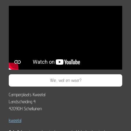
Wie, wat en waar?
Camperplaats Kweetal
Landscheiding 4
4209DH Schelluinen
kweetal