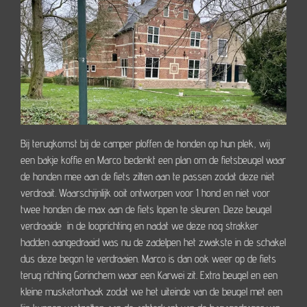
Bij terugkomst bij de camper ploffen de honden op hun plek, wij
een bakje koffie en Marco bedenkt een plan om de fietsbeugel waar
de honden mee aan de fiets zitten aan te passen zodat deze niet
verdraait. Waarschijnlijk ooit ontworpen voor 1 hond en niet voor
twee honden die max aan de fiets lopen te sleuren. Deze beugel
verdraaide in de looprichting en nadat we deze nog strakker
hadden aangedraaid was nu de zadelpen het zwakste in de schakel
dus deze begon te verdraaien. Marco is dan ook weer op de fiets
terug richting Gorinchem waar een Karwei zit. Extra beugel en een
kleine musketonhaak zodat we het uiteinde van de beugel met een