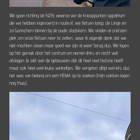
We gaan richting de N216 waarna we de knooppunten oppakken
die we hebben ingevoerd in route.nl, we fietsen langs de Linge en
zo Gorinchem binnen bij de oude stadskern. We vinden al snel een
plek om onze fietsen neer te zetten, waar ik eigenijk denk dat we
niet mochten staan maar goed we zijn al weer terug dus. We lopen
op het gemak door het centrum en nemen links en recht wat
afslagen. Je ziet aan de gebouwen dat dit heel veel historie heeft
maar ook heel veel leuke winkeltjes. We vergeten altijd wel iets dus
het was van belang om een HEMA op te zoeken (mijn sokken lagen
nog thuis).