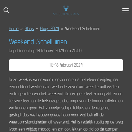
Ga
direct
naar
de
Home
»
Blogs
»
Blogs 2024
»
Weekend Schelluinen
hoofdinhoud
Weekend Schelluinen
Gepubliceerd op 18 februari 2024 om 20:00
16-18 februari 2024
Deze week is weer voorbij gevlogen en is het alweer vrijdag, na
een ochtend werken zijn we beide zover om weer te onthaasten
en te genieten van het weekend. De camper staat al ingepakt en de
fietsen staan op de fietsdrager, dus nog even de honden uitlaten en
we kunnen gaan. Het zonnetje schijnt lichtjes en de regen is
gestopt dus we hebben goede hoop voor wat betreft de
weersomstandigheden dit weekend. Het is redelijk rustig op de weg
(voor een vrijdag middag) en zijn ook lekker op tijd op de camper