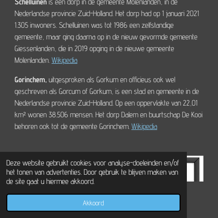
Schelluinen
is een dorp in de gemeente Molenlanden, in de
Nederlandse provincie Zuid-Holland. Het dorp had op 1 januari 2021
1.305 inwoners. Schelluinen was tot 1986 een zelfstandige
gemeente, maar ging daarna op in de nieuw gevormde gemeente
Giessenlanden, die in 2019 opging in de nieuwe gemeente
Molenlanden.
Wikipedia
Gorinchem,
uitgesproken als Gorkum en officieus ook wel
geschreven als Gorcum of Gorkum, is een stad en gemeente in de
Nederlandse provincie Zuid-Holland. Op een oppervlakte van 22,01
km² wonen 38.506 mensen. Het dorp Dalem en buurtschap De Kooi
behoren ook tot de gemeente Gorinchem.
Wikipedia
Deze website gebruikt cookies voor analyse-doeleinden en/of
het tonen van advertenties. Door gebruik te blijven maken van
de site gaat u hiermee akkoord.
Akkoord
E-mailadres