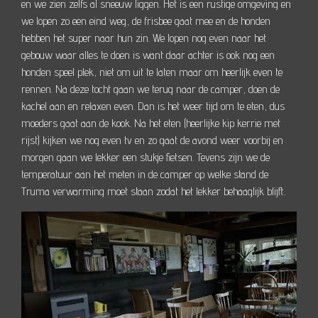
en we zien zelfs al sneeuw liggen. Het is een rustige omgeving en
we lopen zo een eind weg, de frisbee gaat mee en de honden
hebben het super naar hun zin. We lopen nog even naar het
gebouw waar alles te doen is want daar achter is ook nog een
honden speel plek, niet om uit te laten maar om heerlijk even te
rennen. Na deze tocht gaan we terug naar de camper, doen de
kachel aan en relaxen even. Dan is het weer tijd om te eten, dus
moeders gaat aan de kook. Na het eten (heerlijke kip kerrie met
rijst) kijken we nog even tv en zo gaat de avond weer voorbij en
morgen gaan we lekker een stukje fietsen. Tevens zijn we de
temperatuur aan het meten in de camper op welke stand de
Truma verwarming moet staan zodat het lekker behaaglijk blijft.