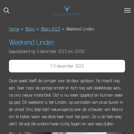
Ga
direct
naar
de
Home
»
Blogs
»
Blogs 2023
»
Weekend Linden
hoofdinhoud
Weekend Linden
Gepubliceerd op 3 december 2023 om 20:00
1-3 december 2023
Deze week heeft de camper voor de deur gestaan, hij moest nog
een keer naar de garage omdat er toch nog wat olielekkage was,
na ons nieuw motorblok. Dat is nu weer opgelost en kunnen weer
op pad. Dit weekend is het Linden, op aanraden van onze buren in
de straat. Ons Jetje kijkt nieuwsgierig over de schouder van Marco
om te kijken waar we deze keer naar toe gaan. Ze is de hele weg
alert, terwijl die andere twee rustig liggen en wat weg dutten.