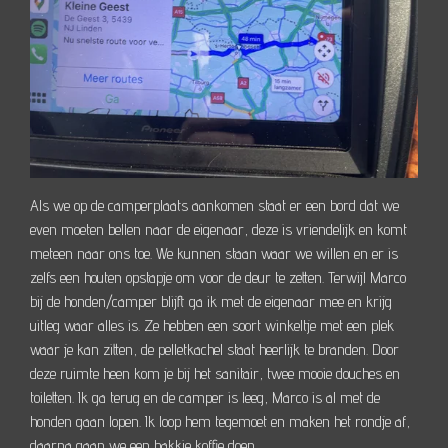
Als we op de camperplaats aankomen staat er een bord dat we
even moeten bellen naar de eigenaar, deze is vriendelijk en komt
meteen naar ons toe. We kunnen staan waar we willen en er is
zelfs een houten opstapje om voor de deur te zetten. Terwijl Marco
bij de honden/camper blijft ga ik met de eigenaar mee en krijg
uitleg waar alles is. Ze hebben een soort winkeltje met een plek
waar je kan zitten, de pelletkachel staat heerlijk te branden. Door
deze ruimte heen kom je bij het sanitair, twee mooie douches en
toiletten. Ik ga terug en de camper is leeg, Marco is al met de
honden gaan lopen. Ik loop hem tegemoet en maken het rondje af,
daarna gaan we een bakkie koffie doen.