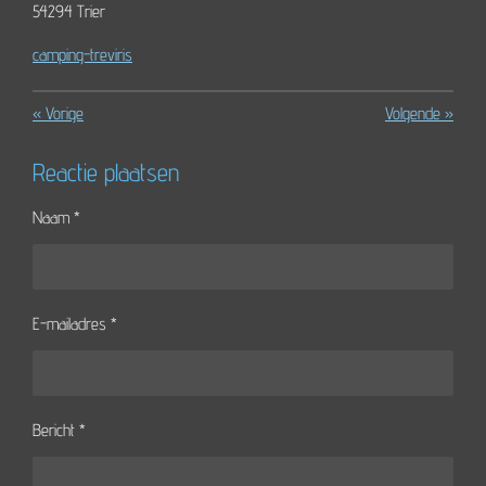
54294 Trier
camping-treviris
«
Vorige
Volgende
»
Reactie plaatsen
Naam *
E-mailadres *
Bericht *