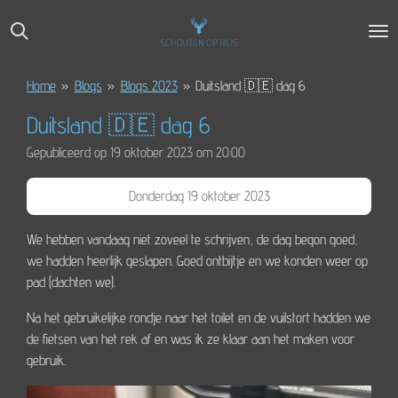
Ga
direct
naar
de
Home
»
Blogs
»
Blogs 2023
»
Duitsland 🇩🇪 dag 6
hoofdinhoud
Duitsland 🇩🇪 dag 6
Gepubliceerd op 19 oktober 2023 om 20:00
Donderdag 19 oktober 2023
We hebben vandaag niet zoveel te schrijven, de dag begon goed,
we hadden heerlijk geslapen. Goed ontbijtje en we konden weer op
pad (dachten we).
Na het gebruikelijke rondje naar het toilet en de vuilstort hadden we
de fietsen van het rek af en was ik ze klaar aan het maken voor
gebruik.