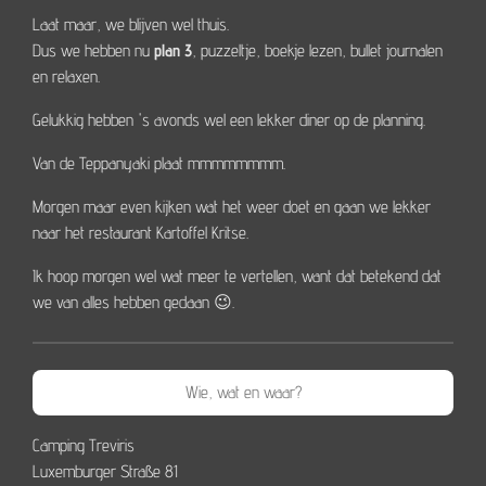
Laat maar, we blijven wel thuis.
Dus we hebben nu
plan 3
, puzzeltje, boekje lezen, bullet journalen
en relaxen.
Gelukkig hebben 's avonds wel een lekker diner op de planning.
Van de Teppanyaki plaat mmmmmmmm.
Morgen maar even kijken wat het weer doet en gaan we lekker
naar het restaurant Kartoffel Kritse.
Ik hoop morgen wel wat meer te vertellen, want dat betekend dat
we van alles hebben gedaan 😉.
Wie, wat en waar?
Camping Treviris
Luxemburger Straße 81