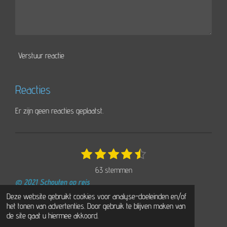
Verstuur reactie
Reacties
Er zijn geen reacties geplaatst.
1
2
3
4
5
S
R
t
s
s
s
s
s
a
63 stemmen
e
t
t
t
t
t
t
m
© 2021 Schouten op reis
e
e
e
e
e
i
m
Powered by
JouwWeb
Deze website gebruikt cookies voor analyse-doeleinden en/of
r
r
r
r
r
e
n
het tonen van advertenties. Door gebruik te blijven maken van
n
r
r
r
r
g
de site gaat u hiermee akkoord.
e
e
e
e
: