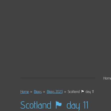
Ga
direct
naar
de
hoofdinhoud
Hom
Home
»
Blogs
»
Blogs 2023
»
Scotland 🏴󠁧󠁢󠁳󠁣󠁴󠁿 day 11
Scotland 🏴󠁧󠁢󠁳󠁣󠁴󠁿 day 11