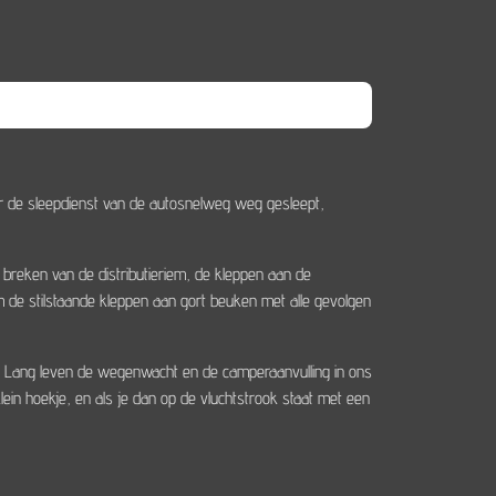
r de sleepdienst van de autosnelweg weg gesleept,
et breken van de distributieriem, de kleppen aan de
m de stilstaande kleppen aan gort beuken met alle gevolgen
n, Lang leven de wegenwacht en de camperaanvulling in ons
ein hoekje, en als je dan op de vluchtstrook staat met een