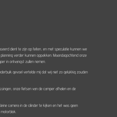
eerd dient te zijn op feiten, en met speculatie kunnen we
 de planning verder kunnen oppakken. Maandagochtend onze
per in ontvangst zullen nemen.
nderbuik gevoel vertelde mij dat wij niet zo gelukkig zouden
lissingen, onze fietsen van de camper afhalen en de
ine camera in de cilinder te kijken en het was geen
t motorblok.