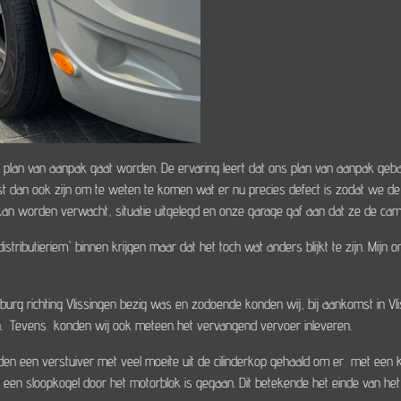
 plan van aanpak gaat worden. De ervaring leert dat ons plan van aanpak gebas
oest dan ook zijn om te weten te komen wat er nu precies defect is zodat we
 worden verwacht, situatie uitgelegd en onze garage gaf aan dat ze de cam
ibutieriem' binnen krijgen maar dat het toch wat anders blijkt te zijn. Mijn o
ilburg richting Vlissingen bezig was en zodoende konden wij, bij aankomst in V
n. Tevens konden wij ook meteen het vervangend vervoer inleveren.
 een verstuiver met veel moeite uit de cilinderkop gehaald om er met een kle
s een sloopkogel door het motorblok is gegaan. Dit betekende het einde van he