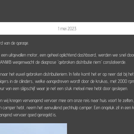
1 mei 2023
d van de garage.
 een uitgevallen motor, een geheel oplichtend dashboard, werden we snel doo
 ANWB wegenwacht de diagnose 'gebroken distributie riem' constateerde.
t naar het euvel gebroken distributieriem. In feite komt het er op neer dat bij h
 zuigers in de cilinders, welke aangedreven wordt door de krukas, met 2000 rp
ur van een slijpschijf waar je net een stuk metaal mee hebt door geslepen.
g en wij kregen vervangend vervoer mee om onze reis naar huis voort te zette
n camper hebt, neem het aanvullend pechhulp camper. Een ongeluk zit in een kl
vangend vervoer goed geregeld is.