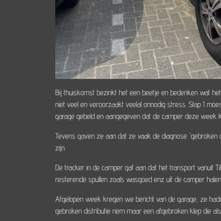
Bij thuiskomst bezinkt het een beetje en bedenken wat het
niet veel en veroorzaakt veelal onnodig stress. Stap 1 m
garage gebeld en aangegeven dat de camper deze week kan
Tevens gaven ze aan dat ze vaak de diagnose 'gebroken distr
zijn.
De tracker in de camper gaf aan dat het transport vanuit T
resterende spullen zoals wasgoed enz uit de camper hale
Afgelopen week kregen we bericht van de garage, ze hadden
gebroken distributie riem maar een afgebroken klep die al