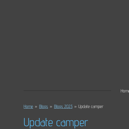
Ga
direct
naar
de
hoofdinhoud
Hom
Home
»
Blogs
»
Blogs 2023
»
Update camper
Update camper