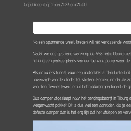
Gepubliceerd op 1 mei 2023 om 20:00
Na een spannende week kregen wij het verlossende woor
Nadat we dus gestrand waren op de A58 nabij Tilburg met
richting een parkeerplaats van een benzine pomp waar de
Als er nu iets funest voor een motorblok is, dan luistert di
bovenzijde van de cilinder tot stilstand komen, en dat de
van dien. Tevens kwam er uit het motorcompartiment de ge
Dus camper afgesleept naar het bergingsbedrijf in Tilbur
wegenwacht pakket. Dit is dus wel een aanrader, als je ee
defecte camper dan is het erg fijn dat het afslepen en ver