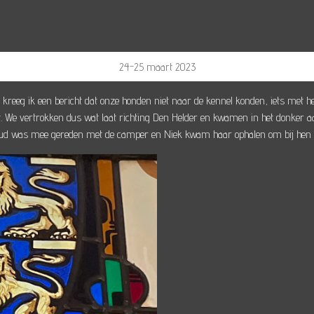
24-25 maart 2023
eeg ik een bericht dat onze honden niet naar de kennel konden, iets met het v
niet. We vertrokken dus wat laat richting Den Helder en kwamen in het donke
ud was mee gereden met de camper en Niek kwam haar ophalen om bij hen te l