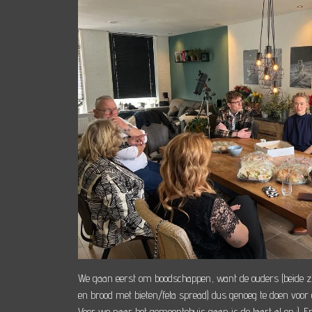
We gaan eerst om boodschappen, want de ouders (beide zijd
en brood met bieten/feta spread) dus genoeg te doen voor 
Voor we naar het gemeentehuis gaan is de taart al op ;). 