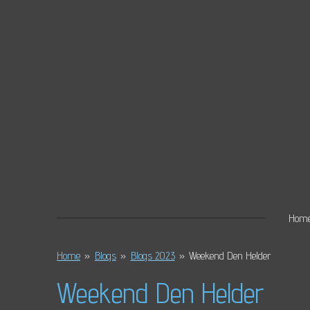
Ga
direct
naar
de
hoofdinhoud
Hom
Home
»
Blogs
»
Blogs 2023
»
Weekend Den Helder
Weekend Den Helder