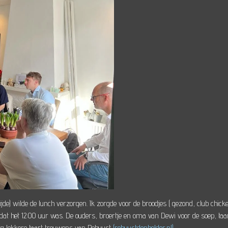
e) wilde de lunch verzorgen. Ik zorgde voor de broodjes ( gezond, club chick
dat het 12:00 uur was. De ouders, broertje en oma van Dewi voor de soep, taar
Erg lekkere taart trouwens van Robuust
(robuustdenhelder.nl)