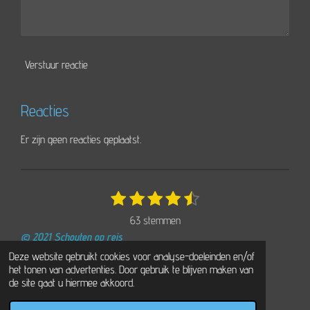
Verstuur reactie
Reacties
Er zijn geen reacties geplaatst.
1
2
3
4
5
S
R
t
s
s
s
s
s
a
63 stemmen
e
t
t
t
t
t
t
m
© 2021 Schouten op reis
e
e
e
e
e
i
m
Powered by
JouwWeb
Deze website gebruikt cookies voor analyse-doeleinden en/of
r
r
r
r
r
e
n
het tonen van advertenties. Door gebruik te blijven maken van
n
r
r
r
r
g
de site gaat u hiermee akkoord.
e
e
e
e
: