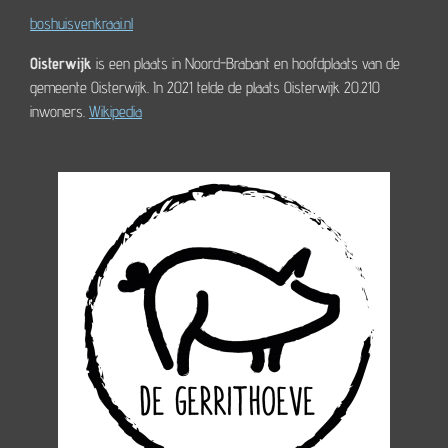
boshuisvenkraai.nl
Oisterwijk
is een plaats in Noord-Brabant en hoofdplaats van de
gemeente Oisterwijk. In 2021 telde de plaats Oisterwijk 20.210
inwoners.
Wikipedia