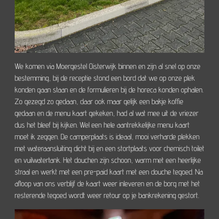
We komen via Moergestel Oisterwijk binnen en zijn al snel op onze
bestemming, bij de receptie stond een bord dat we op onze plek
konden gaan staan en de formulieren bij de horeca konden ophalen.
Zo gezegd zo gedaan, daar ook maar gelijk een bakje koffie
gedaan en de menu kaart gekeken, had al wat mee uit de vriezer
dus het bleef bij kijken. Wel een hele aantrekkelijke menu kaart
moet ik zeggen. De camperplaats is ideaal, mooi verharde plekken
met wateraansluiting dicht bij en een stortplaats voor chemisch toilet
en vuilwatertank. Het douchen zijn schoon, warm met een heerlijke
straal en werkt met een pre-paid kaart met een douche tegoed. Na
afloop van ons verblijf de kaart weer inleveren en de borg met het
resterende tegoed wordt weer retour op je bankrekening gestort.