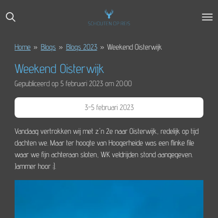
Ga
direct
naar
de
Home
»
Blogs
»
Blogs 2023
»
Weekend Oisterwijk
hoofdinhoud
Weekend Oisterwijk
Gepubliceerd op 5 februari 2023 om 20:00
3-5 februari 2023
Vandaag vertrokken wij met z'n 2e naar Oisterwijk, redelijk op tijd
dachten we. Maar ter hoogte van Hoogerheide was een flinke file
waar we fijn achteraan sloten, WK veldrijden stond aangegeven.
Jammer hoor ;).