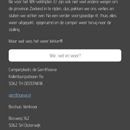
file voor het WK-veldrijden. Er zijn ook niet veel andere wegen om
de provincie Zeeland in te rijden, dus pakken we ons verlies en
sluiten we achter aan. Na een verder voorspoedige rit, thuis alles
weer uitgepakt, opgeruimd en de camper weer terug naar de
stalling.
Maar wat was het weer lekker!!!!
Wie, wat en waar?
Camperplaats de Gerrithoeve
Kollenburgsebaan 11a
5062 TH OISTERWIJK
gerrithoeve.nl
Boshuis Venkraai
Bosweg 162
5062 SH Oisterwijk