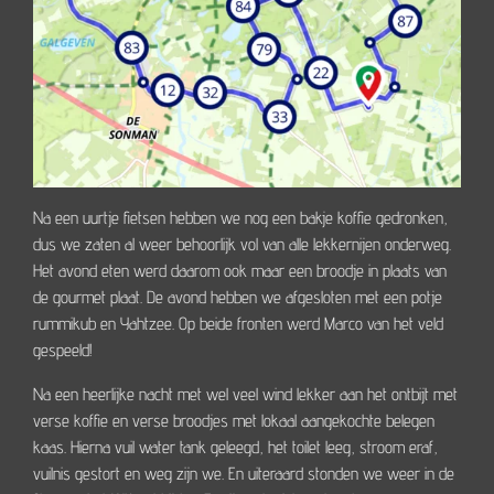
Na een uurtje fietsen hebben we nog een bakje koffie gedronken,
dus we zaten al weer behoorlijk vol van alle lekkernijen onderweg.
Het avond eten werd daarom ook maar een broodje in plaats van
de gourmet plaat. De avond hebben we afgesloten met een potje
rummikub en Yahtzee. Op beide fronten werd Marco van het veld
gespeeld!
Na een heerlijke nacht met wel veel wind lekker aan het ontbijt met
verse koffie en verse broodjes met lokaal aangekochte belegen
kaas. Hierna vuil water tank geleegd, het toilet leeg, stroom eraf,
vuilnis gestort en weg zijn we. En uiteraard stonden we weer in de