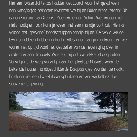
hier een waterdichte tas hadden gescoord, voor het geval we in
een kano/kajak belanden kwamen we bij de Dollar store terecht. Dit
is een kruising van Xenos, Zeeman en de Action. We hadden hier
niets nodig en toch kom je weer met een mandje vol thuis. Hierna
volgde het 'gewone' boodschappen rondje bij de ICA waar we de
levensmiddelen hebben gekocht. Alles in de camper geladen, en we
waren net op tijd want het gespetter van de regen ging over in
grote mensen druppels. Was erg blij dat we lekker droog zaten.
Vervolgens de weg vervolgt naar het plaatsje Nusnäs waar de
bekende houten handgeschilderde Dalapaardjes worden gemaakt.
Er staan hier een tweetal werkplaatsen en wat winkeltjes dus
souveniers genoeg.