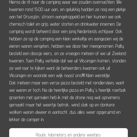
Hierna de rit naar de camping waar we zouden overnachten. We
kwamen rond 15:00 uur aan, en gelukkig hadden ze nog een plekje
aan het Orsasjön, stroom aangekoppeld en hier kunnen we ook
chemisch toilet en grijs water storten en drinkwater innemen. De
camping wordt beheerd door een jong Nederlands echtpaar. Ook
hebben ze op de camping een klein winkeltje en aangezien wij de
eieren waren vergeten, hebben we deze hier meegenomen. Patty
besteld een doosje eiers, en ze vroegen meteen of we uit Zeeland
kwamen. Toen Patty vertelde dat we uit Vlissingen komen, stonden
ze wel raar te kijken want de beheerders kwamen ook uit
Vlissingen en woonde een wijk naast ons!!!!! Klein wereldje.
Ook meteen maar een verse pizza besteld met rendiervlees want
we waren er toch. Na de heerlijke pizza en Patty's heerlijk roerbak
groenten met garnalen heb ik met de drone nog wat opnamens
gemaakt maar het weertje betrok, wind stak op en donkere
wolken waren alweer in aantocht, dus alles weer opgeruimd en
lekker de camper in.
Route, kilometers en andere weetjes: