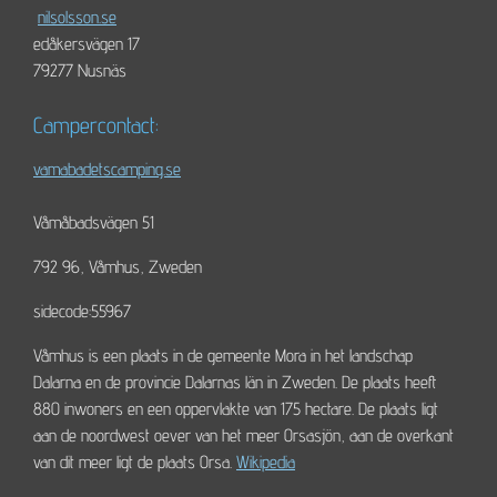
nilsolsson.se
edåkersvägen 17
79277 Nusnäs
Campercontact:
vamabadetscamping.se
Våmåbadsvägen 51
792 96, Våmhus, Zweden
sidecode:55967
Våmhus is een plaats in de gemeente Mora in het landschap
Dalarna en de provincie Dalarnas län in Zweden. De plaats heeft
880 inwoners en een oppervlakte van 175 hectare. De plaats ligt
aan de noordwest oever van het meer Orsasjön, aan de overkant
van dit meer ligt de plaats Orsa.
Wikipedia