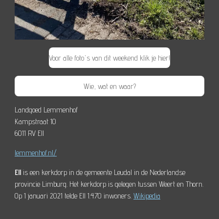
Voor alle foto's van dit weekend klik je hier!
Wie, wat en waar?
Landgoed Lemmenhof
Kampstraat 10
6011 RV Ell
lemmenhof.nl/
Ell
is een kerkdorp in de gemeente Leudal in de Nederlandse
provincie Limburg. Het kerkdorp is gelegen tussen Weert en Thorn.
Op 1 januari 2021 telde Ell 1.470 inwoners.
Wikipedia