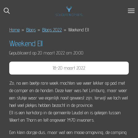
Ga
direct
naar
de
Home
»
Blogs
»
Blogs 2022
»
Weekend Ell
hoofdinhoud
Weekend Ell
Gepubliceerd op 20 maart 2022 om 20:00
18-20 maart 2022
Zo, na een beetje rare week mochten we weer lekker op pad met
de camper en de honden. Deze keer was het Limburg, maar weer
een stukje waar we eigenlijk nooit geweest zijn, terwijl we toch wel
heel veel plekjes hebben bezocht in de provincie.
Ell is een kerkdorp in de gemeente Leudal en is gelegen tussen
Weert en Thorn en telt ongeveer 1470 inwoners.
Een klein dorpje dus, maar wat een mooie omgeving, de camping