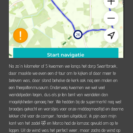
Na zo'n kilometer of 5 kwamen we langs het dorp Swartbroek,
daar maakte we even een d-tour om te kijken of daar meer te
beleven was, daar stond behalve de kerk ook nog een molen en
een theepottenmuseum. Onderweg kwamen we wel veel
wandelpaden tegen, dus als je fan bent van wandelen dan
mogelijkheden genoeg hier. We hadden bij de supermarkt nog wat
broodjes gekocht en worstjes voor onze middagmaaltijd en daarna
lekker chil voor de camper, honden uitgeblust, ik pijn aan mijn
kont van het zadel 🤣 en Marco had de lamzac gevuld om op te
liggen. Uit de wind was het perfect weer, maar zodra de wind op