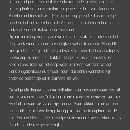
ligt op landgoed Lemmenhof een keurig onderhouden terrein met
ruime plaatsen, mooi sanitair en genoeg te doen voor kinderen.
Vanaf de achterkant van de camping loop je zo het bos in met je
honden, het bos grenst aan de A2 maar is goed afgezet dus de
joekels hebben flink kunnen rennen daar.
Bij aankomst op vrijdag zijn we eerst een stukje gaan fietsen, het
dorp verkennen, zomaar even kijken wat er te doen is. Nu is Ell
niet groot en er zijn ook niet veel winkels maar het hoog nodige is
aanwezig, supermarkt, bakker, slager, kapsalon en zelfs een
kebab zaak. Toen we het dorp weer uit reden kwamen we een
eiers en geitenkaas automaat tegen, dat schijn wel hot te zijn
onder de boeren geloof ik. Slimme zet wel!
De volgende dag eerst lekker ontbeten, voor ons doen weer laat uit
bed, mede door onze Duitse buurman die om zijn caravan een hek
aan het bouwen was voor zijn honden. Even lekker chillen en hup
op de fiets, ik had via de app knooppunt een route gepland van 13
km, Sam achterop in het mandje en die andere twee draken langs
de fiets, vinden ze ge-wel-dig!