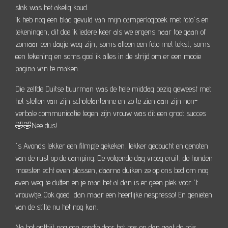
stak was het akelig koud.
Ik heb nog een blad gevuld van mijn camperlogboek met foto's en
tekeningen, dit doe ik iedere keer als we ergens naar toe gaan of
zomaar een dagje weg zijn, soms alleen een foto met tekst, soms
een tekening en soms gooi ik alles in de strijd om er een mooie
pagina van te maken.
Die zelfde Duitse buurman was de hele middag bezig geweest met
het stellen van zijn schotelantenne en zo te zien aan zijn non-
verbale communicatie tegen zijn vrouw was dit een groot succes
🤣🤣Nee dus!
's Avonds lekker een filmpje gekeken, lekker gedoucht en genoten
van de rust op de camping. De volgende dag vroeg eruit, de honden
moesten echt even plassen, daarna duiken ze op ons bed om nog
even weg te dutten en je raad het al dan is er geen plek voor 't
vrouwtje. Ook goed, dan maar een heerlijke nespresso! En genieten
van de stilte nu het nog kan.
Na het ontbijt nog een rondje door het bos en dan gaat de reis