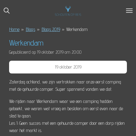
Ga
direct
naar
de
Home
»
Blogs
»
Blogs 2019
»
Werkendam
hoofdinhoud
Werkendam
Gepubliceerd op 19 oktober 2019 om 20:00
19 oktober 2019
Zaterdag ochtend, we zijn vertrokken naar onze eerst camping
met de gehuurde camper. Super spannend vonden we dat.
We rijden naar Werkendam waar we een camping hadden
geboekt, we waren wat vroeg en besloten om eerst even naar de
stad te gaan.
Les 1; Geen succes met een gehuurde camper door een dorp rijden
waar het markt is.