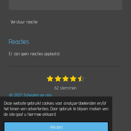
Verstuur reactie
Reacties
Er zijn geen reacties geplaatst.
1
2
3
4
5
S
R
t
s
s
s
s
s
a
62 stemmen
e
t
t
t
t
t
t
m
© 2021 Schouten op reis
e
e
e
e
e
i
m
Powered by
JouwWeb
Deze website gebruikt cookies voor analyse-doeleinden en/of
r
r
r
r
r
e
n
het tonen van advertenties. Door gebruik te blijven maken van
n
r
r
r
r
g
de site gaat u hiermee akkoord.
e
e
e
e
:
n
n
n
n
Akkoord
4
E-mailadres